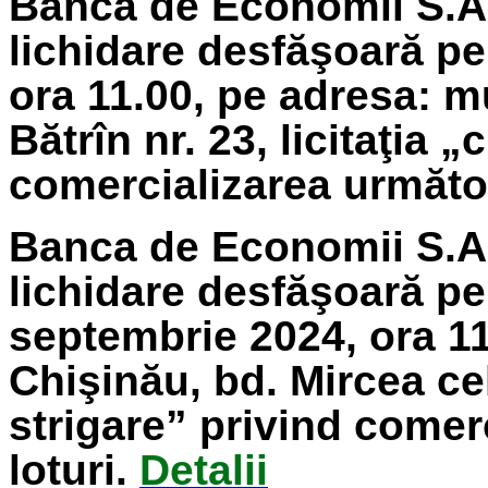
Banca de Economii S.A.
lichidare
desfăşoară pe
ora 11.00, pe adresa: m
Bătrîn nr. 23, licitaţia 
comercializarea următoa
Banca de Economii S.A.
lichidare
desfăşoară pe
septembrie
2024
, ora 1
Chişinău, bd. Mircea cel 
strigare” privind comer
loturi.
Detalii