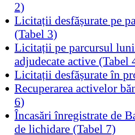
2)
Licitații desfășurate pe p
(Tabel 3)
Licitații pe parcursul luni
adjudecate active (Tabel 
Licitații desfășurate în p
Recuperarea activelor băn
6)
Încasări înregistrate de 
de lichidare (Tabel 7)