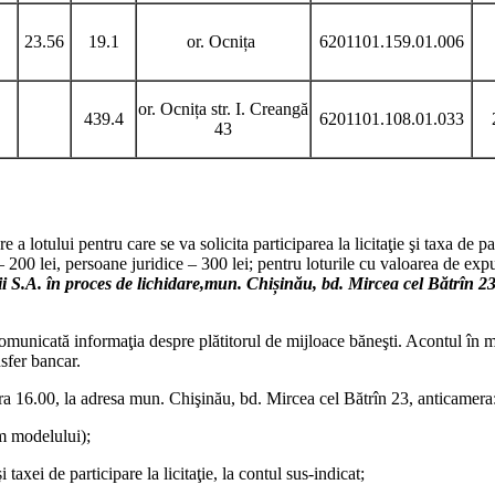
23.56
19.1
or. Ocnița
6201101.159.01.006
or. Ocnița str. I. Creangă
439.4
6201101.108.01.033
43
otului pentru care se va solicita participarea la licitaţie şi taxa de part
– 200 lei, persoane juridice – 300 lei; pentru loturile cu valoarea de exp
S.A. în proces de lichidare,mun. Chișinău, bd. Mircea cel Bătrîn 2
comunicată informaţia despre plătitorul de mijloace băneşti. Acontul în m
nsfer bancar.
la ora 16.00, la adresa mun. Chişinău, bd. Mircea cel Bătrîn 23, anticamera
rm modelului);
xei de participare la licitaţie, la contul sus-indicat;