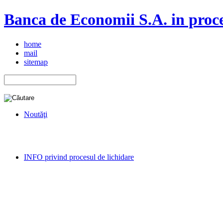
Banca de Economii S.A. in proce
home
mail
sitemap
Noutăţi
INFO privind procesul de lichidare