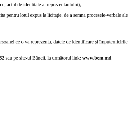
ice; actul de identitate al reprezentantului);
ita pentru lotul expus la licitaţie, de a semna procesele-verbale ale
ersoanei ce o va reprezenta, datele de identificare şi împuternicirile
62
sau pe site-ul Băncii, la următorul link:
www.bem.md