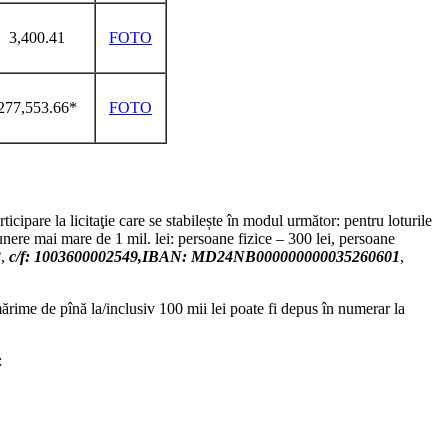
3,400.41
FOTO
277,553.66*
FOTO
icipare la licitaţie care se stabilește în modul următor: pentru loturile
unere mai mare de 1 mil. lei: persoane fizice – 300 lei, persoane
3
,
c/f: 1003600002549,IBAN: MD24NB000000000035260601
,
ărime de pînă la/inclusiv 100 mii lei poate fi depus în numerar la
: