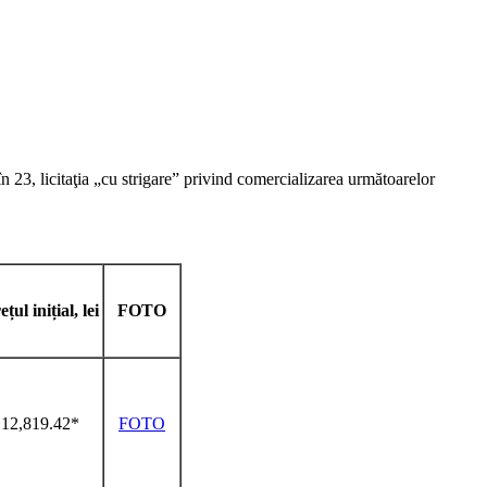
n 23, licitaţia „cu strigare” privind comercializarea următoarelor
ețul inițial, lei
FOTO
12,819.42*
FOTO