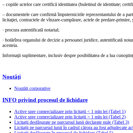
– copiile actelor care certifică identitatea (buletinul de identitate; certi
– documentele care confirmă împuternicirile reprezentantului de a partici
licitaţiei, contractele de vînzare-cumpărare, actele de predare-primire,
· procura autentificată notarial;
· hotărîrea organului de decizie a persoanei juridice, autentificată notar
acesteia.
Informaţii suplimentare, inclusiv despre posibilitatea de a lua cunoştinţ
Noutăţi
Noutăţi corporative
INFO privind procesul de lichidare
Active spre comercializare prin licitații < 1 mln lei (Tabel 1)
Active spre comercializare prin licitații > 1 mln lei (Tabel 2)
Licitații desfășurate pe parcursul lunii declarate nule (Tabel 3)
Licitații pe parcursul lunii în cadrul cărora au fost adjudecate ac
Licitații desfășurate în procesul de lichidare (Tabel 5)