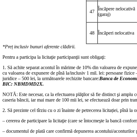
Încăpere nelocativă
47
(garaj)
48
Încăperi nelocativa
*Preț inclusiv bunuri aferente clădirii.
Pentru a participa la licitaţie participanţii sunt obligaţi:
1. Să achite separat acontul în mărime de 10% din valoarea de expunere a l
cu valoarea de expunere de pînă la/inclusiv 1 mil. lei: persoane fizice 
juridice – 500 lei, la următoarele rechizite bancare:
Banca de Economii 
BIC: NBMDMD2X.
NOTĂ: Este necesar, ca la efectuarea plăţilor să fie distinct şi amplu 
caseria băncii, iar mai mare de 100 mii lei, se efectuează doar prin tra
2. Să prezinte cel tîrziu cu o zi înainte de petrecerea licitației, pînă 
– cererea de participare la licitaţie (care se întocmeşte la bancă confo
– documentul de plată care confirmă depunerea acontului/aconturilor şi ta