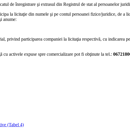
ficatul de înregistrare şi extrasul din Registrul de stat al persoanelor jurid
pa la licitaţie din numele şi pe contul persoanei fizice/juridice, de a lic
 şi anume:
ial, privind participarea companiei la licitaţia respectivă, cu indicarea p
ă cu activele expuse spre comercializare pot fi obţinute la tel.:
0672180
tive (Tabel 4)