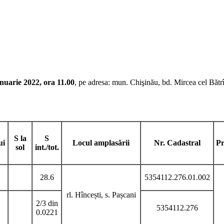
anuarie 2022, ora 11.00
, pe adresa: mun. Chişinău, bd. Mircea cel Bătrî
S la
S
ui
Locul amplasării
Nr. Cadastral
Pr
sol
int./tot.
28.6
5354112.276.01.002
rl. Hîncești, s. Pașcani
2/3 din
5354112.276
0.0221