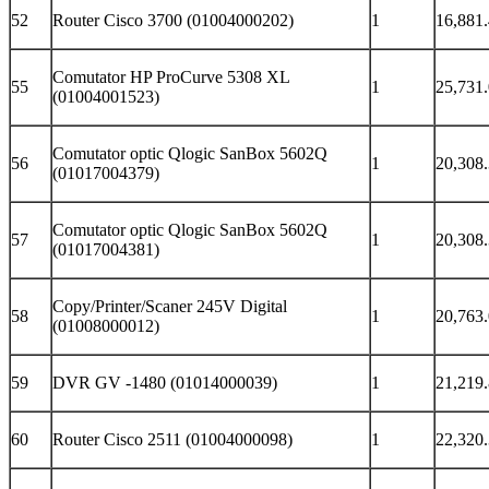
52
Router Cisco 3700 (01004000202)
1
16,881
Comutator HP ProCurve 5308 XL
55
1
25,731
(01004001523)
Comutator optic Qlogic SanBox 5602Q
56
1
20,308
(01017004379)
Comutator optic Qlogic SanBox 5602Q
57
1
20,308
(01017004381)
Copy/Printer/Scaner 245V Digital
58
1
20,763
(01008000012)
59
DVR GV -1480 (01014000039)
1
21,219
60
Router Cisco 2511 (01004000098)
1
22,320