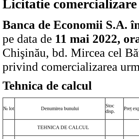
Licitatie comercializare
Banca de Economii S.A.
î
pe data de
11 mai 2022, or
Chişinău, bd. Mircea cel Bătr
privind comercializarea urmă
Tehnica de calcul
Stoc
№ lot
Denumirea bunului
Preț exp
disp.
TEHNICA DE CALCUL