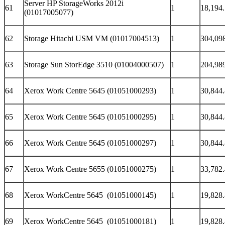
Server HP StorageWorks 2012i
61
1
18,194
(01017005077)
62
Storage Hitachi USM VM (01017004513)
1
304,09
63
Storage Sun StorEdge 3510 (01004000507)
1
204,98
64
Xerox Work Centre 5645 (01051000293)
1
30,844
65
Xerox Work Centre 5645 (01051000295)
1
30,844
66
Xerox Work Centre 5645 (01051000297)
1
30,844
67
Xerox Work Centre 5655 (01051000275)
1
33,782
68
Xerox WorkCentre 5645 (01051000145)
1
19,828
69
Xerox WorkCentre 5645 (01051000181)
1
19,828