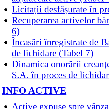
Licitații desfășurate în p
Recuperarea activelor băn
6)
Încasări înregistrate de 
de lichidare (Tabel 7)
Dinamica onorării creanț
S.A. în proces de lichidar
INFO ACTIVE
Active expuse spre vânza