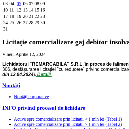
03
04
05
06
07
08
09
10
11
12
13
14
15
16
17
18
19
20
21
22
23
24
25
26
27
28
29
30
31
Licitaţie comercializare gaj debitor ins
Vineri, Aprilie 12, 2024
Lichidatorul "REMARCABILA" S.R.L. în proces de faliment 
306, desfășurarea licitației "cu reducere" privind comercializar
din 12.04.2024
).
Detalii
Noutăţi
Noutăţi corporative
INFO privind procesul de lichidare
Active spre comercializare prin licitații < 1 mln lei (Tabel 1)
Active spre comercializare prin licitații > 1 mln lei (Tabel 2)