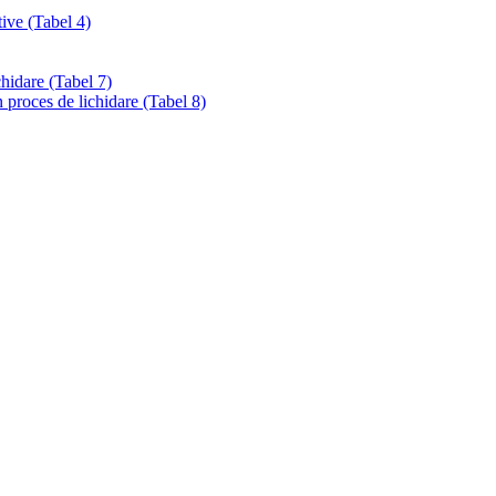
tive (Tabel 4)
chidare (Tabel 7)
 proces de lichidare (Tabel 8)