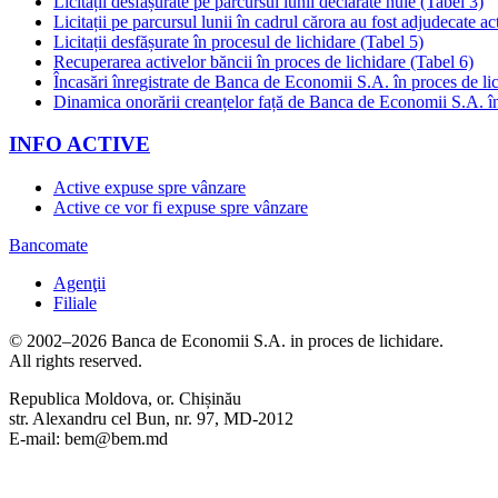
Licitații desfășurate pe parcursul lunii declarate nule (Tabel 3)
Licitații pe parcursul lunii în cadrul cărora au fost adjudecate ac
Licitații desfășurate în procesul de lichidare (Tabel 5)
Recuperarea activelor băncii în proces de lichidare (Tabel 6)
Încasări înregistrate de Banca de Economii S.A. în proces de li
Dinamica onorării creanțelor față de Banca de Economii S.A. în
INFO ACTIVE
Active expuse spre vânzare
Active ce vor fi expuse spre vânzare
Bancomate
Agenţii
Filiale
© 2002–2026 Banca de Economii S.A. in proces de lichidare.
All rights reserved.
Republica Moldova, or. Chișinău
str. Alexandru cel Bun, nr. 97, MD-2012
E-mail: bem@bem.md