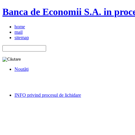
Banca de Economii S.A. in proce
home
mail
sitemap
Noutăţi
INFO privind procesul de lichidare