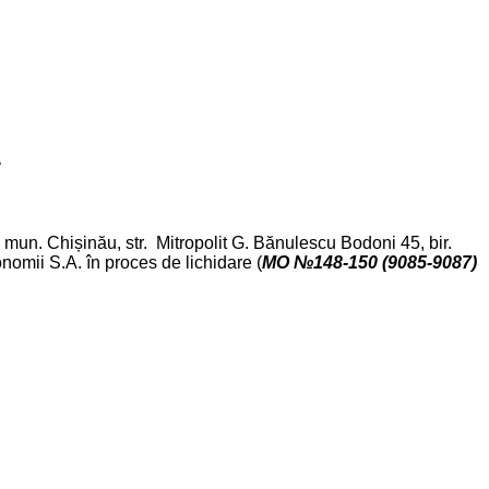
4
 mun. Chișinău, str. Mitropolit G. Bănulescu Bodoni 45, bir.
onomii S.A. în proces de lichidare (
MO №148-150 (9085-9087)