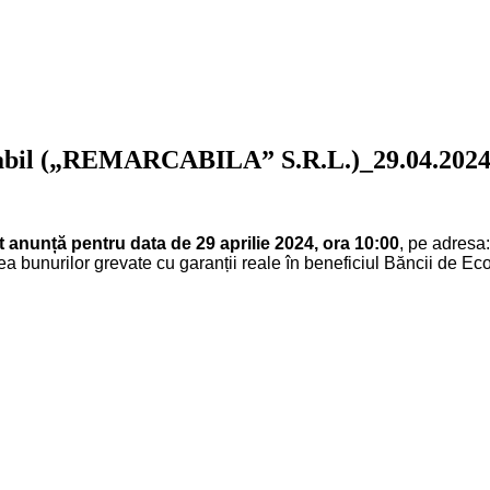
olvabil („REMARCABILA” S.R.L.)_29.04.202
anunță pentru data de 29 aprilie 2024, ora 10:00
, pe adresa:
ea bunurilor grevate cu garanții reale în beneficiul Băncii de Ec