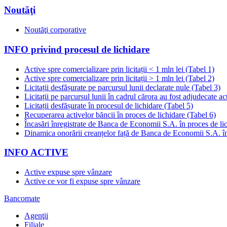
Noutăţi
Noutăţi corporative
INFO privind procesul de lichidare
Active spre comercializare prin licitații < 1 mln lei (Tabel 1)
Active spre comercializare prin licitații > 1 mln lei (Tabel 2)
Licitații desfășurate pe parcursul lunii declarate nule (Tabel 3)
Licitații pe parcursul lunii în cadrul cărora au fost adjudecate ac
Licitații desfășurate în procesul de lichidare (Tabel 5)
Recuperarea activelor băncii în proces de lichidare (Tabel 6)
Încasări înregistrate de Banca de Economii S.A. în proces de li
Dinamica onorării creanțelor față de Banca de Economii S.A. în
INFO ACTIVE
Active expuse spre vânzare
Active ce vor fi expuse spre vânzare
Bancomate
Agenţii
Filiale