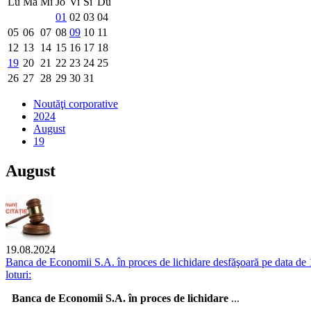
Lu
Ma
Mi
Jo
Vi
Si
Du
01
02
03
04
05
06
07
08
09
10
11
12
13
14
15
16
17
18
19
20
21
22
23
24
25
26
27
28
29
30
31
Noutăţi corporative
2024
August
19
August
19.08.2024
Banca de Economii S.A. în proces de lichidare desfăşoară pe data de 1
loturi:
a de Economii S.A. în proces de lichidare
...