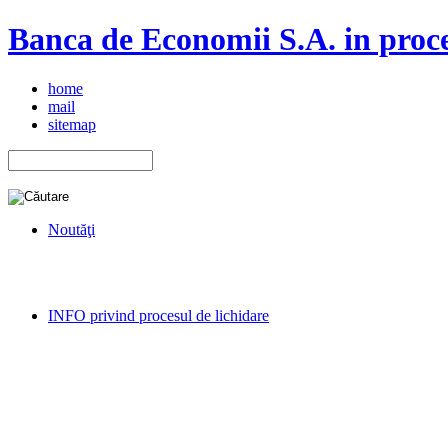
Banca de Economii S.A. in proce
home
mail
sitemap
Noutăţi
INFO privind procesul de lichidare