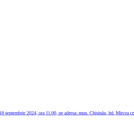
8 septembrie 2024, ora 11.00, pe adresa: mun. Chişinău, bd. Mircea cel B