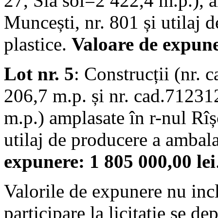
27, Sla sol=2 422,4 m.p.), a
Muncești, nr. 801 și utilaj 
plastice.
Valoare de expune
Lot nr. 5
: Construcții (nr.
206,7 m.p. și nr. cad.71231
m.p.) amplasate în r-nul Rîșc
utilaj de producere a ambala
expunere: 1 805 000,00 lei
Valorile de expunere nu incl
participare la licitație se dep