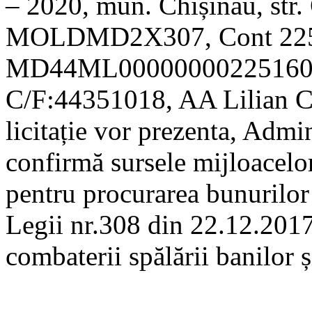
– 2020, mun. Chișinău, str.
MOLDMD2X307, Cont 225
MD44ML0000000022516073
C/F:44351018, AA Lilian C
licitație vor prezenta, Admin
confirmă sursele mijloacelor
pentru procurarea bunurilor
Legii nr.308 din 22.12.2017 
combaterii spălării banilor ș