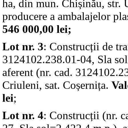
ha, din mun. Chișinău, str. U
producere a ambalajelor pla
546 000,00 lei;
Lot nr. 3
: Construcții de tr
3124102.238.01-04, Sla sol
aferent (nr. cad. 3124102.2
Criuleni, sat. Coșernița.
Val
lei
;
Lot nr. 4
: Construcții (nr.