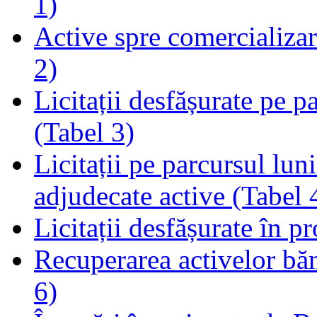
1)
Active spre comercializare
2)
Licitații desfășurate pe p
(Tabel 3)
Licitații pe parcursul luni
adjudecate active (Tabel 
Licitații desfășurate în p
Recuperarea activelor băn
6)