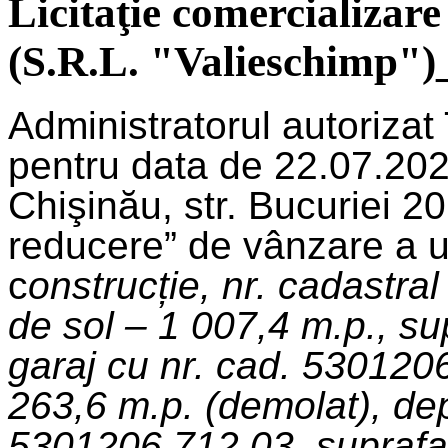
Licitaţie comercializare
(S.R.L. "Valieschimp")
Administratorul autoriza
pentru data de 22.07.202
Chişinău, str. Bucuriei 20
reducere” de vânzare a u
c
onstrucție, nr. cadastr
de sol – 1 007,4 m.p., su
garaj cu nr. cad. 5301206
263,6 m.p. (demolat), dep
5301206.712.03, suprafața