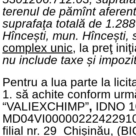
terenul de pămînt aferent
suprafaţa totală de 1.288
Hîncești, mun. Hîncești, 
complex unic
, la preţ ini
n
u include taxe și impozi
Pentru a lua parte la licita
1. să achite conform urm
“VALIEXCHIMP”
,
IDNO 1
MD04VI00000222422910
filial nr. 29 Chișinău, 