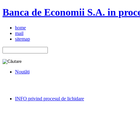
Banca de Economii S.A. in proce
home
mail
sitemap
Noutăţi
INFO privind procesul de lichidare