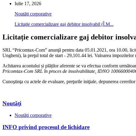
Iulie 17, 2026
Noutăţi corporative
Licitaţie comercializare gaj debitor insolvabil (Î.M...
Licitație comercializare gaj debitor insol
SRL “Pricomtax-Com” anunţă pentru data 05.01.2021, ora 10.00, licitaţi
Ungheni), la preţul total de start - 29,101.44 lei. Valoarea impozitelor
Achitarea acontului și plăților aferente se va efectua conform următoa
Pricomtax-Com SRL în proces de insolvabilitate, IDNO 100660004
Cunoştinţa cu actele de evaluare, preţurile iniţiale, depunerea cererilor 
Noutăţi
Noutăţi corporative
INFO privind procesul de lichidare