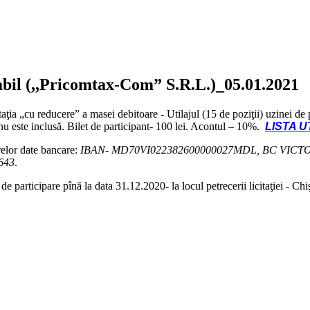
vabil (,,Pricomtax-Com” S.R.L.)_05.01.2021
a „cu reducere” a masei debitoare - Utilajul (15 de poziţii) uzinei de p
 nu este inclusă. Bilet de participant- 100 lei. Acontul – 10%.
LISTA U
relor date bancare:
IBAN- MD70VI022382600000027MDL, BC VICTORIA
0643
.
de participare pînă la data 31.12.2020- la locul petrecerii licitaţiei - Chi