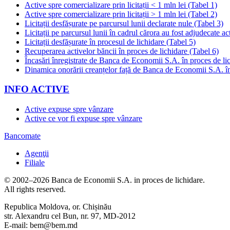
Active spre comercializare prin licitații < 1 mln lei (Tabel 1)
Active spre comercializare prin licitații > 1 mln lei (Tabel 2)
Licitații desfășurate pe parcursul lunii declarate nule (Tabel 3)
Licitații pe parcursul lunii în cadrul cărora au fost adjudecate ac
Licitații desfășurate în procesul de lichidare (Tabel 5)
Recuperarea activelor băncii în proces de lichidare (Tabel 6)
Încasări înregistrate de Banca de Economii S.A. în proces de li
Dinamica onorării creanțelor față de Banca de Economii S.A. în
INFO ACTIVE
Active expuse spre vânzare
Active ce vor fi expuse spre vânzare
Bancomate
Agenţii
Filiale
© 2002–2026 Banca de Economii S.A. in proces de lichidare.
All rights reserved.
Republica Moldova, or. Chișinău
str. Alexandru cel Bun, nr. 97, MD-2012
E-mail: bem@bem.md