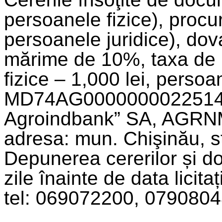
persoanele fizice), procu
persoanele juridice), dova
mărime de 10%, taxa de p
fizice – 1,000 lei, persoan
MD74AG00000000225143
Agroindbank” SA, AGRN
adresa: mun. Chişinău, str.
Depunerea cererilor și do
zile înainte de data licita
tel: 069072200, 0790804