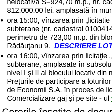
nelocativă S=924,70 m.p., nr. cad
812,000.00 lei, amplasată în mun
ora 15:00, vînzarea prin „licitaţie
subterane (nr. cadastral 0100414
perimetru de 723,00 m.p. din bloc
Rădăuţanu 9.
DESCRIERE LO
ora 16:00, vînzarea prin licitaţie 
subterane, amplasate în subsolul
nivel I și II al blocului locativ d
Prețurile de participare a loturilo
de Economii S.A. în proces de li
Comercializare gaj și pe site - ul
Cererile însoţite de docu