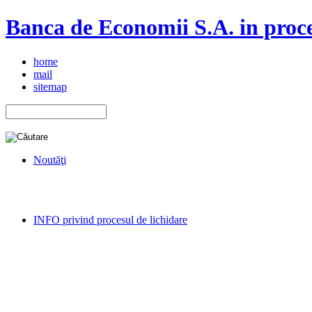
Banca de Economii S.A. in proce
home
mail
sitemap
Noutăţi
INFO privind procesul de lichidare