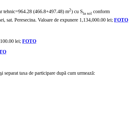
2
r tehnic=964.28 (466.8+497.48) m
) cu S
conform
la sol
ei, sat. Peresecina. Valoare de expunere 1,134,000.00 lei;
FOTO
,100.00 lei;
FOTO
TO
e şi separat taxa de participare după cum urmează: