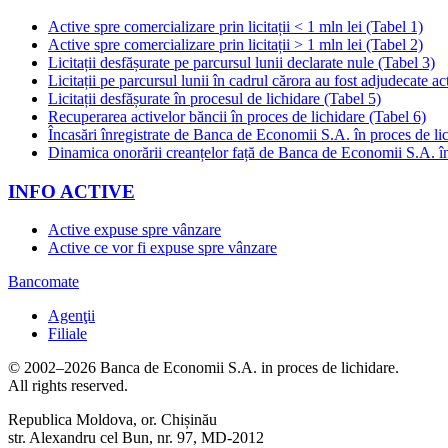
Active spre comercializare prin licitații < 1 mln lei (Tabel 1)
Active spre comercializare prin licitații > 1 mln lei (Tabel 2)
Licitații desfășurate pe parcursul lunii declarate nule (Tabel 3)
Licitații pe parcursul lunii în cadrul cărora au fost adjudecate ac
Licitații desfășurate în procesul de lichidare (Tabel 5)
Recuperarea activelor băncii în proces de lichidare (Tabel 6)
Încasări înregistrate de Banca de Economii S.A. în proces de li
Dinamica onorării creanțelor față de Banca de Economii S.A. în
INFO ACTIVE
Active expuse spre vânzare
Active ce vor fi expuse spre vânzare
Bancomate
Agenţii
Filiale
© 2002–2026 Banca de Economii S.A. in proces de lichidare.
All rights reserved.
Republica Moldova, or. Chișinău
str. Alexandru cel Bun, nr. 97, MD-2012