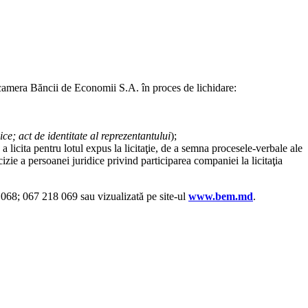
icamera Băncii de Economii S.A. în proces de lichidare:
dice; act de identitate al reprezentantului
);
a licita pentru lotul expus la licitaţie, de a semna procesele-verbale ale
izie a persoanei juridice privind participarea companiei la licitaţia
8 068; 067 218 069 sau vizualizată pe site-ul
www.bem.md
.