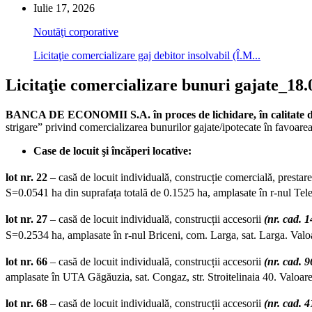
Iulie 17, 2026
Noutăţi corporative
Licitaţie comercializare gaj debitor insolvabil (Î.M...
Licitaţie comercializare bunuri gajate_18.
BANCA DE ECONOMII S.A. în proces de lichidare, în calitate de c
strigare” privind comercializarea bunurilor gajate/ipotecate în favoa
Case de locuit şi încăperi locative:
lot nr. 22
– casă de locuit individuală, construcție comercială, prestare
S=0.0541 ha din suprafața totală de 0.1525 ha, amplasate în r-nul Tele
lot nr. 27
– casă de locuit individuală, construcții accesorii
(nr. cad. 
S=0.2534 ha, amplasate în r-nul Briceni, com. Larga, sat. Larga. Val
lot nr. 66
– casă de locuit individuală, construcții accesorii
(nr. cad. 
amplasate în UTA Găgăuzia, sat. Congaz, str. Stroitelinaia 40. Valoar
lot nr. 68
– casă de locuit individuală, construcții accesorii
(nr. cad. 