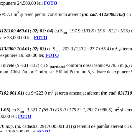
 expunere 24,500.00 lei;
FOTO
2
S=57.1 m
şi teren pentru construcții aferent
(nr. cad. 4122000.103)
cu 
 4128109.469.01; 02; 03; 04)
cu S
=197.9
(103.6+15.0+61.3+18.0)
tot
nere 28,000.00 lei;
FOTO
2
 4138000.104.01; 02; 03)
cu S
=203.3
(120.2+27.7+55.4)
m
şi teren
tot
e expunere 19,500.00 lei;
FOTO
II nivele (S+Et1+Et2) cu S
conform dosar tehnic=278.5 m.p.)
interioară
un. Chișinău, or. Codru, str. Sfîntul Petru, nr. 5, valoare de expunere
2
17102.001.01)
cu S=223.0 m
şi teren amenajat aferent
(nr. cad. 83171
2
01-05)
cu S
=3,321.7
(65.0+810.0+175.5+1,282.7+988.5)
m
şi tere
tot
00.00 lei;
FOTO
70 m.p. (nr. cadastral 2917000.001.01) şi terenul de pămînt aferent cu s
re 2,296,500.00 lei;
FOTO