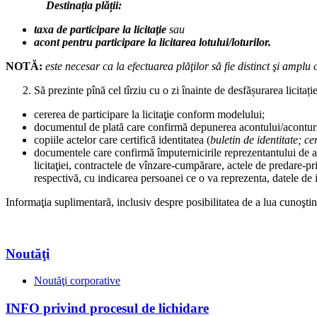
Destinația plății:
taxa de participare la licitaţie
sau
acont pentru participare la licitarea lotului/loturilor.
NOTĂ:
este necesar ca la efectuarea plăţilor să fie distinct şi ampl
Să prezinte pînă cel tîrziu cu o zi înainte de desfășurarea licitați
cererea de participare la licitaţie conform modelului;
documentul de plată care confirmă depunerea acontului/aconturilor 
copiile actelor care certifică identitatea (
buletin de identitate; ce
documentele care confirmă împuternicirile reprezentantului de a pa
licitaţiei, contractele de vînzare-cumpărare, actele de predare-pr
respectivă, cu indicarea persoanei ce o va reprezenta, datele de i
Informaţia suplimentară, inclusiv despre posibilitatea de a lua cunoşti
Noutăţi
Noutăţi corporative
INFO privind procesul de lichidare