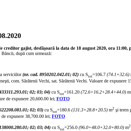
08.2020
reditor gajist, desfăşoară la data de 18 august 2020, ora 11:00, 
rea Băncii, după cum urmează:
a serviciilor
(nr. cad. 8950202.042.01; 02)
cu S
=106.7
(74.1+32.6)
tot
neşti, com. Sărătenii Vechi, sat. Sărătenii Vechi. Valoare de expunere 
1433311.293.01; 02; 03; 04)
cu S
=161.20
(72.6+16.2+28.4+44.0)
m
tot
oare de expunere 20,600.00 lei;
FOTO
2
9622208.081.01; 02; 03)
cu S
=180.6
(131.3+28.8+20.5)
m
şi teren 
tot
e de expunere 38,700.00 lei;
FOTO
2
4138000.280.01; 02; 03; 04)
cu S
=256.0
(96.0+48.0+32.0+80.0)
m
tot