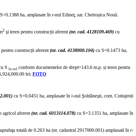
S=0.1388 ha, amplasate în r-nul Edineţ, sat. Chetroșica Nouă.
2
m
şi teren pentru construcții aferent
(nr. cad. 4128109.469)
cu
 pentru construcții aferent
(nr. cad. 4138000.104)
cu S=0.1473 ha,
 cu S
conform documentelor de drept=143.6 m.p. și teren pentru
la sol
 5,924,000.00 lei;
FOTO
02.001)
cu S=0.0451 ha, amplasate în r-nul Şoldăneşti, com. Cotiujenii
n agricol aferent
(nr. cad. 6013114.078)
cu S=3.1351 ha, amplasate în
uprafaţa totală de 0.263 ha (nr. cadastral 2917000.001) amplasată în r-