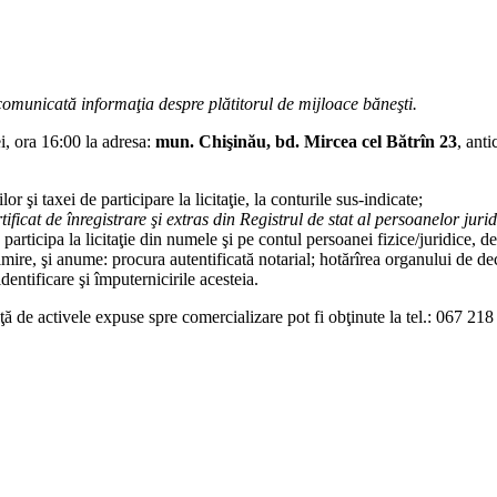
u comunicată informaţia despre plătitorul de mijloace băneşti.
ei, ora 16:00 la adresa:
mun. Chişinău, bd. Mircea cel Bătrîn 23
, ant
şi taxei de participare la licitaţie, la conturile sus-indicate;
rtificat de înregistrare şi extras din Registrul de stat al persoanelor juri
rticipa la licitaţie din numele şi pe contul persoanei fizice/juridice, de 
imire, şi anume: procura autentificată notarial; hotărîrea organului de dec
dentificare şi împuternicirile acesteia.
nţă de activele expuse spre comercializare pot fi obţinute la tel.: 067 21