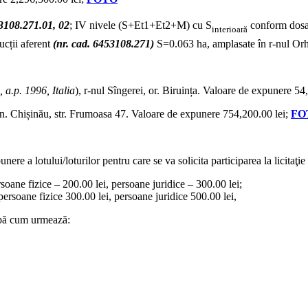
53108.271.01, 02
; IV nivele (S+Et1+Et2+M) cu S
conform dosa
interioară
ucții aferent
(nr. cad. 6453108.271)
S=0.063 ha, amplasate în r-nul Orh
, a.p. 1996, Italia
), r-nul Sîngerei, or. Biruința. Valoare de expunere 54
n. Chișinău, str. Frumoasa 47. Valoare de expunere 754,200.00 lei;
FO
re a lotului/loturilor pentru care se va solicita participarea la licitaţi
rsoane fizice – 200.00 lei, persoane juridice – 300.00 lei;
ersoane fizice 300.00 lei, persoane juridice 500.00 lei,
upă cum urmează: