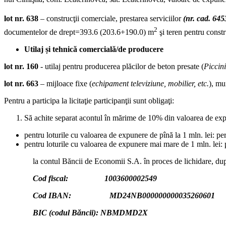
lot nr. 638
– construcţii comerciale, prestarea serviciilor
(nr. cad. 64
2
documentelor de drept=393.6 (203.6+190.0) m
şi teren pentru constr
Utilaj și tehnică comercială/de producere
lot nr. 160
- utilaj pentru producerea plăcilor de beton presate (
Piccini
lot nr. 663
– mijloace fixe (
echipament televiziune, mobilier, etc.
), mu
Pentru a participa la licitaţie participanţii sunt obligaţi:
Să achite separat acontul în mărime de 10% din valoarea de expune
pentru loturile cu valoarea de expunere de pînă la 1 mln. lei: pe
pentru loturile cu valoarea de expunere mai mare de 1 mln. lei: p
la contul Băncii de Economii S.A. în proces de lichidare, d
Cod fiscal: 1003600002549
Cod IBAN: MD24NB000000000035260601
BIC (codul Băncii): NBMDMD2X