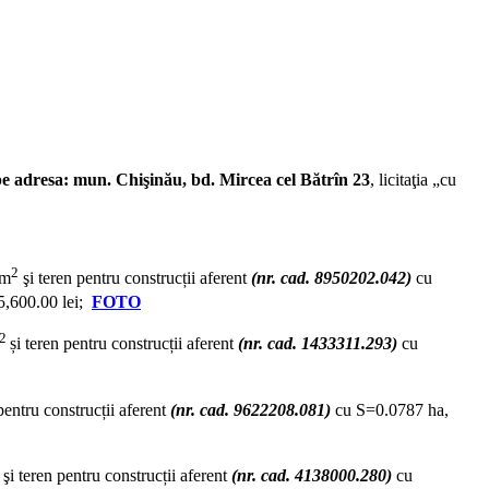
pe adresa: mun. Chişinău, bd. Mircea cel Bătrîn 23
, licitaţia „cu
2
m
şi teren pentru construcții aferent
(nr. cad. 8950202.042)
cu
15,600.00 lei;
FOTO
2
și teren pentru construcții aferent
(nr. cad. 1433311.293)
cu
pentru construcții aferent
(nr. cad. 9622208.081)
cu S=0.0787 ha,
şi teren pentru construcții aferent
(nr. cad. 4138000.280)
cu