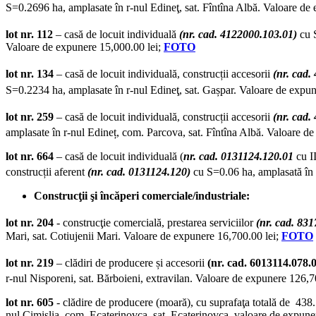
S=0.2696 ha, amplasate în r-nul Edineţ, sat. Fîntîna Albă. Valoare de
lot nr. 112
– casă de locuit individuală
(nr. cad. 4122000.103.01)
cu 
Valoare de expunere 15,000.00 lei;
FOTO
lot nr. 134
– casă de locuit individuală, construcții accesorii
(nr. cad.
S=0.2234 ha, amplasate în r-nul Edineţ, sat. Gașpar. Valoare de expu
lot nr. 259
– casă de locuit individuală, construcții accesorii
(nr. cad.
amplasate în r-nul Edineț, com. Parcova, sat. Fîntîna Albă. Valoare d
lot nr. 664
– casă de locuit individuală (
nr. cad. 0131124.120.01
cu I
construcții aferent
(nr. cad. 0131124.120)
cu S=0.06 ha, amplasată în m
Construcţii şi încăperi comerciale/industriale:
lot nr. 204
- construcţie comercială, prestarea serviciilor
(nr. cad. 83
Mari, sat. Cotiujenii Mari. Valoare de expunere 16,700.00 lei;
FOTO
lot nr. 219
– clădiri de producere și accesorii
(nr. cad. 6013114.078.
r-nul Nisporeni, sat. Bărboieni, extravilan. Valoare de expunere 126,7
lot nr. 605
- clădire de producere (moară), cu suprafaţa totală de 438.
nul Cimişlia, com. Ecaterinovca, sat. Ecaterinovca, valoare de expune