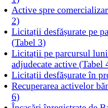
Active spre comercializare
2)
Licitații desfășurate pe p
(Tabel 3)
Licitații pe parcursul luni
adjudecate active (Tabel 
Licitații desfășurate în p
Recuperarea activelor băn
6)
Încasări înregistrate de 