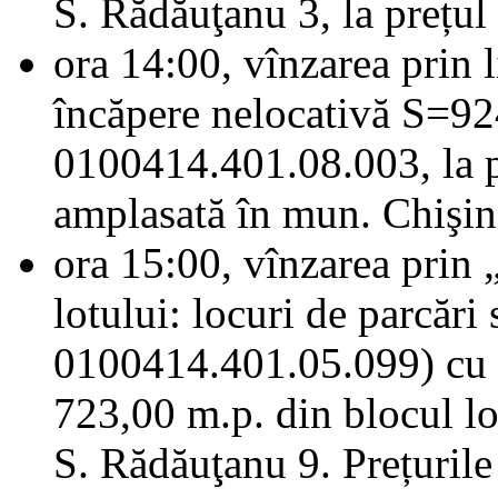
S. Rădăuţanu 3, la prețul 
ora 14:00, vînzarea prin l
încăpere nelocativă S=924
0100414.401.08.003, la pr
amplasată în mun. Chişină
ora 15:00, vînzarea prin „
lotului: locuri de parcări 
0100414.401.05.099) cu s
723,00 m.p. din blocul lo
S. Rădăuţanu 9. Prețurile 