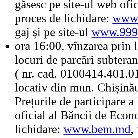
găsesc pe site-ul web ofi
proces de lichidare:
www
gaj și pe site-ul
www.999
ora 16:00, vînzarea prin l
locuri de parcări subteran
( nr. cad. 0100414.401.01.
locativ din mun. Chișinău
Prețurile de participare a
oficial al Băncii de Econ
lichidare:
www.bem.md
,