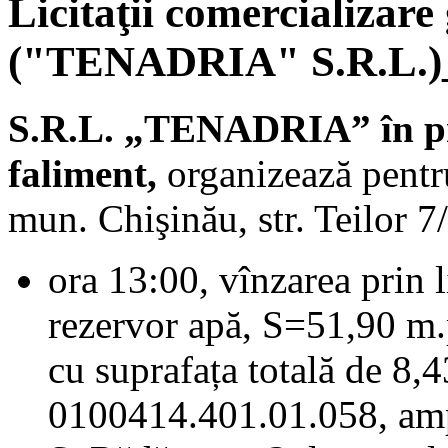
Licitaţii comercializare
("TENADRIA" S.R.L.)_
S.R.L. „TENADRIA” în p
faliment,
organizează pentr
mun. Chişinău, str. Teilor 7/2
ora 13:00, vînzarea prin l
rezervor apă, S=51,90 m.p
cu suprafața totală de 8,4
0100414.401.01.058, ampl