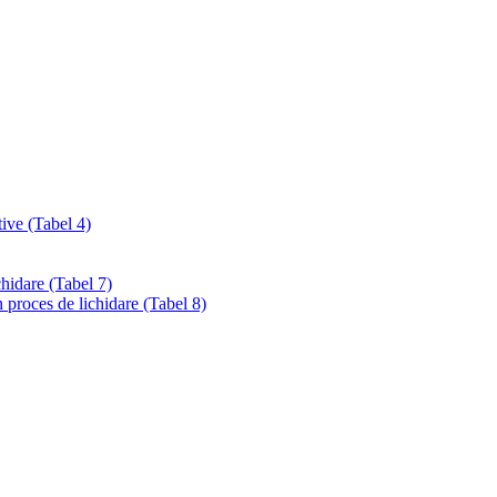
tive (Tabel 4)
chidare (Tabel 7)
 proces de lichidare (Tabel 8)