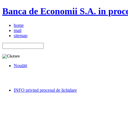
Banca de Economii S.A. in proce
home
mail
sitemap
Noutăţi
INFO privind procesul de lichidare