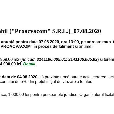
vabil ("Proacvacom" S.R.L.)_07.08.2020
nunţă pentru data 07.08.2020, ora 13:00, pe adresa: mun. 
”PROACVACOM” în proces de faliment
şi anume:
e 969.00 m
2
(
nr. cad. 3141106.005.01; 3141106.005.02
) şi tere
4,000.00 lei
.
Detalii
 data de 04.08.2020
, să prezinte următoarele acte: cererea; act
tului de 5% din preţul iniţial de vînzare a lotului.
ice, 1,000.00 lei pentru persoanele juridice. Organizatorul licitaţ