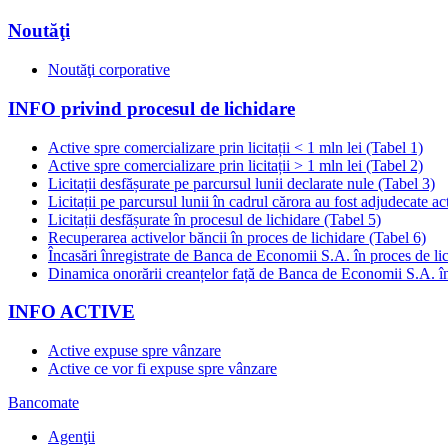
Noutăţi
Noutăţi corporative
INFO privind procesul de lichidare
Active spre comercializare prin licitații < 1 mln lei (Tabel 1)
Active spre comercializare prin licitații > 1 mln lei (Tabel 2)
Licitații desfășurate pe parcursul lunii declarate nule (Tabel 3)
Licitații pe parcursul lunii în cadrul cărora au fost adjudecate ac
Licitații desfășurate în procesul de lichidare (Tabel 5)
Recuperarea activelor băncii în proces de lichidare (Tabel 6)
Încasări înregistrate de Banca de Economii S.A. în proces de li
Dinamica onorării creanțelor față de Banca de Economii S.A. în
INFO ACTIVE
Active expuse spre vânzare
Active ce vor fi expuse spre vânzare
Bancomate
Agenţii