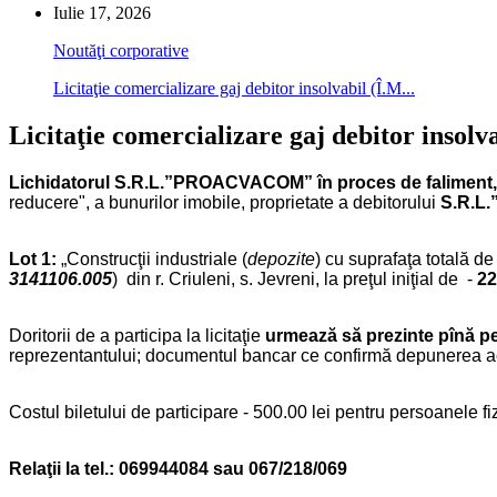
Iulie 17, 2026
Noutăţi corporative
Licitaţie comercializare gaj debitor insolvabil (Î.M...
Licitaţie comercializare gaj debitor insol
Lichidatorul S.R.L.”PROACVACOM” în proces de faliment, a
reducere", a bunurilor imobile, proprietate a debitorului
S.R.L.
Lot 1:
„Construcţii industriale (
depozite
) cu suprafaţa totală d
3141106.005
) din r. Criuleni, s. Jevreni, la preţul iniţial de -
22
Doritorii de a participa la licitaţie
urmează să prezinte pînă pe
reprezentantului; documentul bancar ce confirmă depunerea acon
Costul biletului de participare - 500.00 lei pentru persoanele fiz
Relaţii la tel.: 069944084 sau 067/218/069