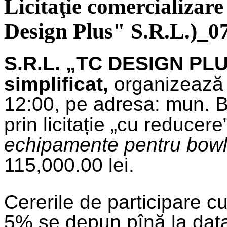
Licitaţie comercializare
Design Plus" S.R.L.)_0
S.R.L. „TC DESIGN PLUS
simplificat,
organizează 
12:00, pe adresa: mun. Băl
prin licitație „cu reducere
echipamente pentru bowl
115,000.00 lei.
Cererile de participare c
5% se depun pînă la dat