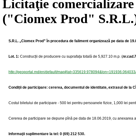
Licitaţie comercializare
("Ciomex Prod" S.R.L.
S.R.L. „Ciomex Prod” în procedura de faliment organizează pe data de 19.
Lot. 1:
Construcții de producere cu suprafața totală de 5,927.10 m.p. (
nr.cad.
http://geoportal.md/en/default/map#lat=335619.978094&lon=1
Condiții de participare: cererea, documentul de identitate, extrasul de 
Costul biletului de participare - 500 lei pentru persoanele fizice, 1,000 lei pen
Cererea de participare se depune pînă pe data de 18.06.2019, cu anexarea a
Informaţii suplimentare la tel: 0 (69) 212 530.