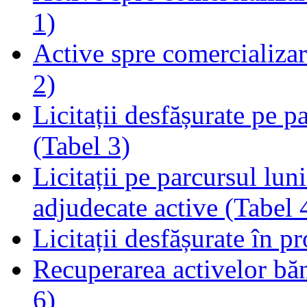
1)
Active spre comercializare
2)
Licitații desfășurate pe p
(Tabel 3)
Licitații pe parcursul luni
adjudecate active (Tabel 
Licitații desfășurate în p
Recuperarea activelor băn
6)