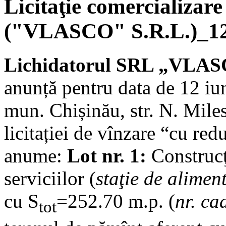
Licitaţie comercializare
("VLASCO" S.R.L.)_12
Lichidatorul SRL „VLASC
anunță pentru data de 12 iu
mun. Chișinău, str. N. Mile
licitației de vînzare “cu red
anume:
Lot nr. 1:
Construcţ
serviciilor (
staţie de alimen
cu S
=252.70 m.p. (
nr. c
tot