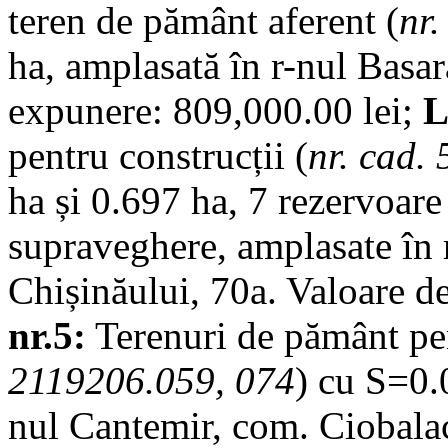
teren de pământ aferent (
nr
ha, amplasată în r-nul Basar
expunere: 809,000.00 lei;
L
pentru construcții (
nr. cad.
ha și 0.697 ha, 7 rezervoare
supraveghere, amplasate în r-
Chișinăului, 70a. Valoare d
nr.5:
Terenuri de pământ pen
2119206.059, 074
) cu S=0.
nul Cantemir, com. Ciobalac