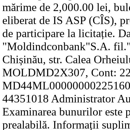
mărime de 2,000.00 lei, bule
eliberat de IS ASP (CÎS), pr
de participare la licitație. 
"Moldindconbank"S.A. fil.
Chișinău, str. Calea Orheiul
MOLDMD2X307, Cont: 22
MD44ML0000000022516073
44351018 Administrator Aut
Examinarea bunurilor este po
prealabilă. Informații supl