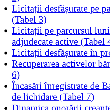
Licitații desfășurate pe p
(Tabel 3)
Licitații pe parcursul luni
adjudecate active (Tabel 
Licitații desfășurate în p
Recuperarea activelor băn
6)
Încasări înregistrate de 
de lichidare (Tabel 7)
Dinamica onorării creanț