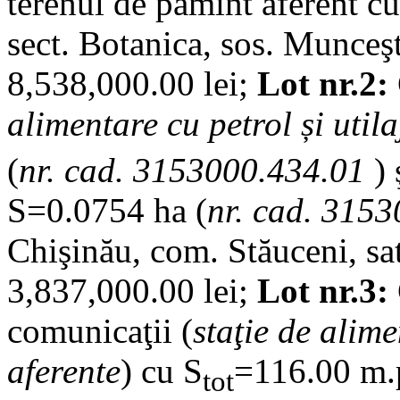
terenul de pămînt aferent c
sect. Botanica, sos. Munceş
8,538,000.00 lei;
Lot nr.2:
alimentare cu petrol
și util
(
nr. cad. 3153000.434.01
) 
S=0.0754 ha (
nr. cad. 315
Chişinău, com. Stăuceni, sa
3,837,000.00 lei;
Lot nr.3:
comunicaţii (
staţie de alime
aferente
) cu S
=116.00 m.p
tot