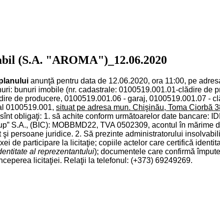
lvabil (S.A. "AROMA")_12.06.2020
planului
anunţă pentru data de 12.06.2020, ora 11:00, pe adresa:
unuri: bunuri imobile (nr. cadastrale: 0100519.001.01-clădire de
ire de producere, 0100519.001.06 - garaj, 0100519.001.07 - clăd
tral 0100519.001,
situat pe adresa mun. Chişinău, Toma Ciorbă 3
anţii sînt obligaţi: 1. să achite conform următoarelor date banca
., (BIC): MOBBMD22, TVA 0502309, acontul în mărime de 10%
 şi persoane juridice. 2. Să prezinte administratorului insolvabili
de participare la licitaţie; copiile actelor care certifică identita
dentitate al reprezentantului
); documentele care confirmă împuterni
e începerea licitaţiei. Relaţii la telefonul: (+373) 69249269.