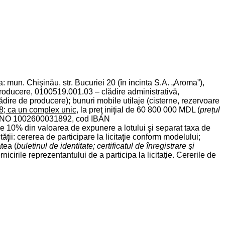
 mun. Chişinău, str. Bucuriei 20 (în incinta S.A. „Aroma”),
 producere, 0100519.001.03 – clădire administrativă,
ire de producere); bunuri mobile utilaje (cisterne, rezervoare
8; ca un complex unic
, la preţ iniţial de 60 800 000 MDL (
prețul
re: IDNO 1002600031892, cod IBAN
 din valoarea de expunere a lotului şi separat taxa de
tăţii: cererea de participare la licitaţie conform modelului;
tea (
buletinul de identitate; certificatul de înregistrare şi
cirile reprezentantului de a participa la licitație. Cererile de