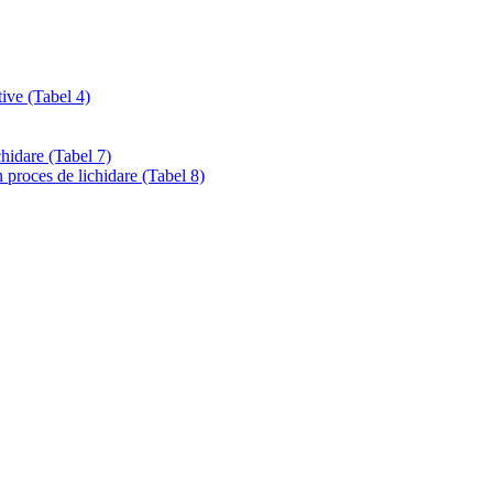
tive (Tabel 4)
chidare (Tabel 7)
 proces de lichidare (Tabel 8)