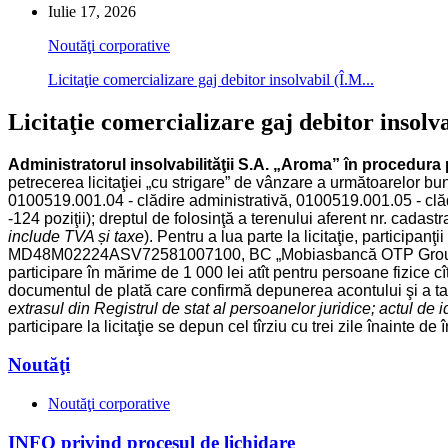
Iulie 17, 2026
Noutăţi corporative
Licitaţie comercializare gaj debitor insolvabil (Î.M...
Licitaţie comercializare gaj debitor inso
Administratorul insolvabilităţii S.A. „Aroma” în procedura 
petrecerea licitaţiei „cu strigare” de vânzare a următoarelor b
0100519.001.04 - clădire administrativă, 0100519.001.05 - clăd
-124 poziţii); dreptul de folosinţă a terenului aferent nr. cadas
include TVA și taxe
). Pentru a lua parte la licitaţie, particip
MD48M02224ASV72581007100, BC „Mobiasbancă OTP Group” S.A
participare în mărime de 1 000 lei atît pentru persoane fizice cît
documentul de plată care confirmă depunerea acontului şi a taxei 
extrasul din Registrul de stat al persoanelor juridice; actul de i
participare la licitaţie se depun cel tîrziu cu trei zile înainte d
Noutăţi
Noutăţi corporative
INFO privind procesul de lichidare