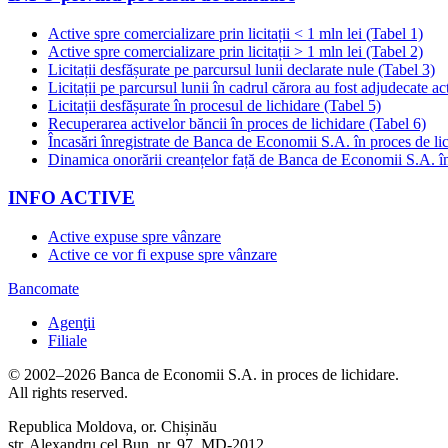
Active spre comercializare prin licitații < 1 mln lei (Tabel 1)
Active spre comercializare prin licitații > 1 mln lei (Tabel 2)
Licitații desfășurate pe parcursul lunii declarate nule (Tabel 3)
Licitații pe parcursul lunii în cadrul cărora au fost adjudecate ac
Licitații desfășurate în procesul de lichidare (Tabel 5)
Recuperarea activelor băncii în proces de lichidare (Tabel 6)
Încasări înregistrate de Banca de Economii S.A. în proces de li
Dinamica onorării creanțelor față de Banca de Economii S.A. în
INFO ACTIVE
Active expuse spre vânzare
Active ce vor fi expuse spre vânzare
Bancomate
Agenţii
Filiale
© 2002–2026 Banca de Economii S.A. in proces de lichidare.
All rights reserved.
Republica Moldova, or. Chișinău
str. Alexandru cel Bun, nr. 97, MD-2012