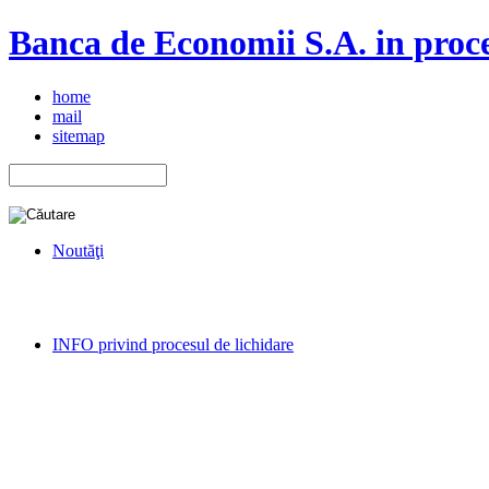
Banca de Economii S.A. in proce
home
mail
sitemap
Noutăţi
INFO privind procesul de lichidare