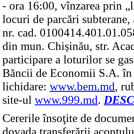
- ora 16:00, vînzarea prin „l
locuri de parcări subterane,
nr. cad. 0100414.401.01.058)
din mun. Chișinău, str. Acad
participare a loturilor se gas
Băncii de Economii S.A. în
lichidare:
www.bem.md
, ru
site-ul
www.999.md
.
DESC
Cererile însoţite de documen
dovada transferării acontul