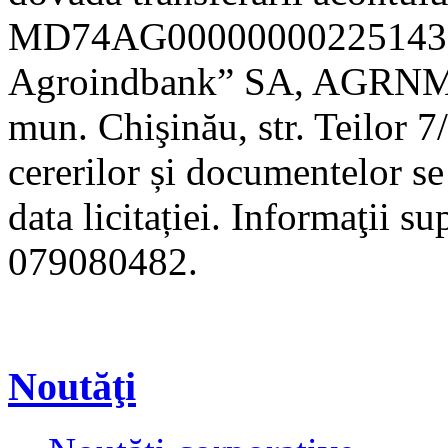
MD74AG000000002251430
Agroindbank” SA, AGRNMD2
mun. Chişinău, str. Teilor 7/
cererilor și documentelor se 
data licitației. Informaţii s
079080482.
Noutăţi