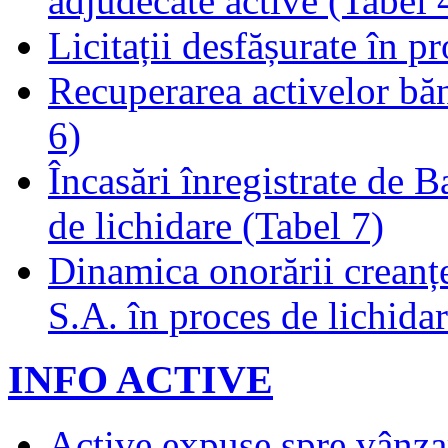
adjudecate active (Tabel 
Licitații desfășurate în p
Recuperarea activelor băn
6)
Încasări înregistrate de 
de lichidare (Tabel 7)
Dinamica onorării creanț
S.A. în proces de lichidar
INFO ACTIVE
Active expuse spre vânza