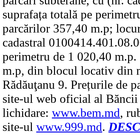
parcări subterane, cu (nr. 
suprafața totală pe perimet
parcărilor 357,40 m.p; locur
cadastral 0100414.401.08.00
perimetru de 1 020,40 m.p. 
m.p, din blocul locativ din 
Rădăuţanu 9. Prețurile de pa
site-ul web oficial al Bănci
lichidare:
www.bem.md
, ru
site-ul
www.999.md
.
DESC