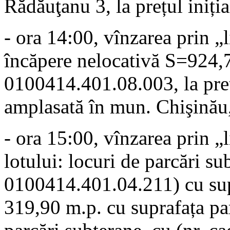
Rădăuţanu 3, la prețul iniția
- ora 14:00, vînzarea prin „l
încăpere nelocativă S=924,7
0100414.401.08.003, la prețu
amplasată în mun. Chişinău,
- ora 15:00, vînzarea prin „l
lotului: locuri de parcări su
0100414.401.04.211) cu supr
319,90 m.p. cu suprafața pa