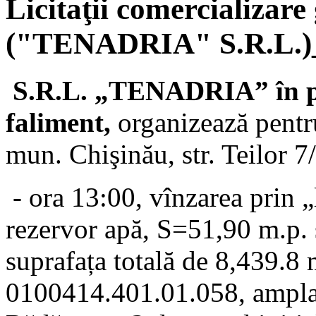
Licitaţii comercializare
("TENADRIA" S.R.L.)_
S.R.L. „TENADRIA” în p
faliment,
organizează pentr
mun. Chişinău, str. Teilor 7/2
- ora 13:00, vînzarea prin „l
rezervor apă, S=51,90 m.p. s
suprafața totală de 8,439.8 m
0100414.401.01.058, amplasa