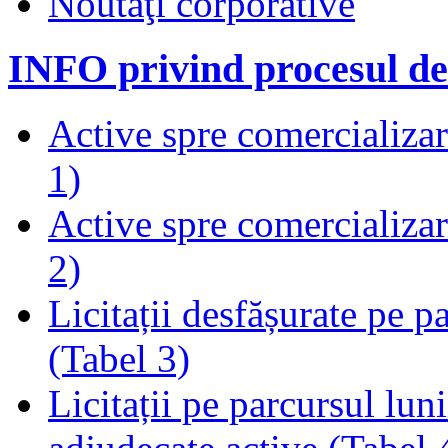
Noutăţi corporative
INFO privind procesul de
Active spre comercializare
1)
Active spre comercializare
2)
Licitații desfășurate pe p
(Tabel 3)
Licitații pe parcursul luni