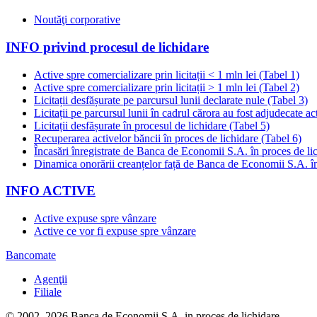
Noutăţi corporative
INFO privind procesul de lichidare
Active spre comercializare prin licitații < 1 mln lei (Tabel 1)
Active spre comercializare prin licitații > 1 mln lei (Tabel 2)
Licitații desfășurate pe parcursul lunii declarate nule (Tabel 3)
Licitații pe parcursul lunii în cadrul cărora au fost adjudecate ac
Licitații desfășurate în procesul de lichidare (Tabel 5)
Recuperarea activelor băncii în proces de lichidare (Tabel 6)
Încasări înregistrate de Banca de Economii S.A. în proces de li
Dinamica onorării creanțelor față de Banca de Economii S.A. în
INFO ACTIVE
Active expuse spre vânzare
Active ce vor fi expuse spre vânzare
Bancomate
Agenţii
Filiale
© 2002–2026 Banca de Economii S.A. in proces de lichidare.