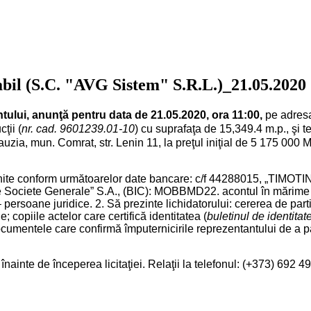
vabil (S.C. "AVG Sistem" S.R.L.)_21.05.2020
tului, anunţă pentru data de 21.05.2020, ora 11:00,
pe adresa
ţii (
nr. cad. 9601239.01-10
) cu suprafaţa de 15,349.4 m.p., şi t
zia, mun. Comrat, str. Lenin 11, la preţul iniţial de 5 175 000 
i: 1. să achite conform următoarelor date bancare: c/f 442880
te Generale” S.A., (BIC): MOBBMD22. acontul în mărime de 1
– persoane juridice. 2. Să prezinte lichidatorului: cererea de par
; copiile actelor care certifică identitatea (
buletinul de identitate
ocumentele care confirmă împuternicirile reprezentantului de a part
ile înainte de începerea licitaţiei. Relaţii la telefonul: (+373) 69