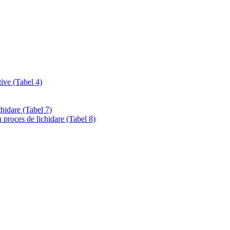
tive (Tabel 4)
chidare (Tabel 7)
 proces de lichidare (Tabel 8)