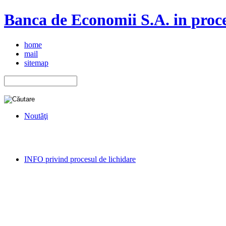
Banca de Economii S.A. in proce
home
mail
sitemap
Noutăţi
INFO privind procesul de lichidare