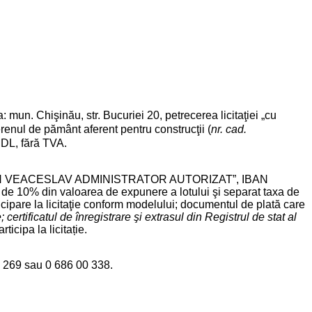
: mun. Chişinău, str. Bucuriei 20, petrecerea licitaţiei „cu
erenul de pământ aferent pentru construcţii (
nr. cad.
MDL, fără TVA.
15, „TIMOTIN VEACESLAV ADMINISTRATOR AUTORIZAT”, IBAN
0% din valoarea de expunere a lotului şi separat taxa de
ticipare la licitaţie conform modelului; documentul de plată care
; certificatul de înregistrare şi extrasul din Registrul de stat al
icipa la licitație.
2 49 269 sau 0 686 00 338.