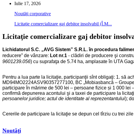
Iulie 17, 2026
Noutăţi corporative
Licitaţie comercializare gaj debitor insolvabil (Î.M...
Licitaţie comercializare gaj debitor insol
Lichidatorul S.C. „AVG Sistem” S.R.L. în procedura falimen
reducere” de vânzare:
Lot nr.1
- clădiri de producere şi construc
9601239.056
) cu suprafaţa de 5.74 ha, amplasate în UTA Gagau
Pentru a lua parte la licitaţie, participanţii sînt obligaţ
MD94MO2224ASV90357277100, BC „Mobiasbancă – Groupe Socie
participare în mărime de 500 lei – persoane fizice și 1 000 lei 
confirmă depunerea acontului şi a taxei de participare la licitaţie
persoanelor juridice; actul de identitate al reprezentantului
); d
Cererile de participare la licitaţie se depun cel tîrziu cu trei z
Noutăţi