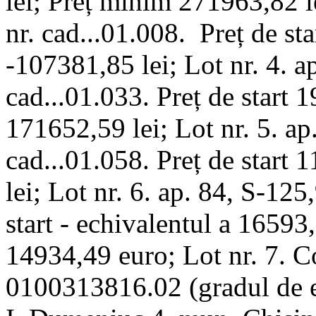
lei; Preț minim 271963,82 le
nr. cad...01.008. Preț de st
-107381,85 lei; Lot nr. 4. a
cad...01.033. Preț de start 
171652,59 lei; Lot nr. 5. ap
cad...01.058. Preț de start
lei; Lot nr. 6. ap. 84, S-125
start - echivalentul a 16593
14934,49 euro; Lot nr. 7. Co
0100313816.02 (gradul de ex