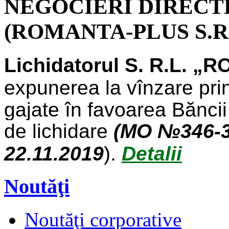
NEGOCIERI DIRECT
(ROMANTA-PLUS S.R.
Lichidatorul S. R.L. 
expunerea la vînzare prin
gajate în favoarea Bănci
de lichidare
(MO №346-35
22.11.2019
).
Detalii
Noutăţi
Noutăţi corporative