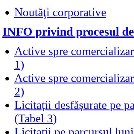
Noutăţi corporative
INFO privind procesul de
Active spre comercializare
1)
Active spre comercializare
2)
Licitații desfășurate pe p
(Tabel 3)
Licitații pe parcursul luni