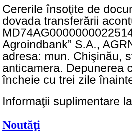
Cererile însoţite de docu
dovada transferării acont
MD74AG00000000225143
Agroindbank” S.A., AGR
adresa: mun. Chişinău, str
anticamera. Depunerea ce
încheie cu trei zile înainte
Informaţii suplimentare 
Noutăţi