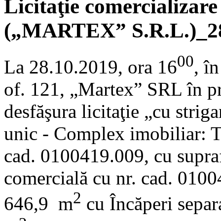
Licitaţie comercializare
(„MARTEX” S.R.L.)_28
00
La 28.10.2019, ora 16
, î
of. 121, „Martex” SRL în pr
desfăşura licitaţie „cu strig
unic - Complex imobiliar: Te
cad. 0100419.009, cu supraf
comercială cu nr. cad. 0100
2
646,9 m
cu Încăperi separa