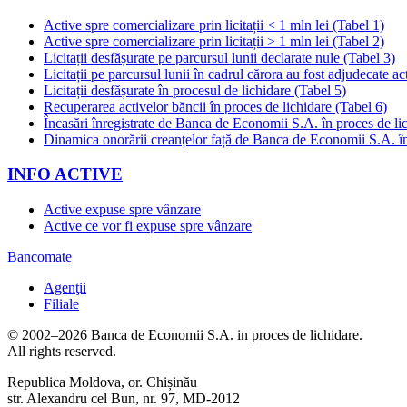
Active spre comercializare prin licitații < 1 mln lei (Tabel 1)
Active spre comercializare prin licitații > 1 mln lei (Tabel 2)
Licitații desfășurate pe parcursul lunii declarate nule (Tabel 3)
Licitații pe parcursul lunii în cadrul cărora au fost adjudecate ac
Licitații desfășurate în procesul de lichidare (Tabel 5)
Recuperarea activelor băncii în proces de lichidare (Tabel 6)
Încasări înregistrate de Banca de Economii S.A. în proces de li
Dinamica onorării creanțelor față de Banca de Economii S.A. în
INFO ACTIVE
Active expuse spre vânzare
Active ce vor fi expuse spre vânzare
Bancomate
Agenţii
Filiale
© 2002–2026 Banca de Economii S.A. in proces de lichidare.
All rights reserved.
Republica Moldova, or. Chișinău
str. Alexandru cel Bun, nr. 97, MD-2012