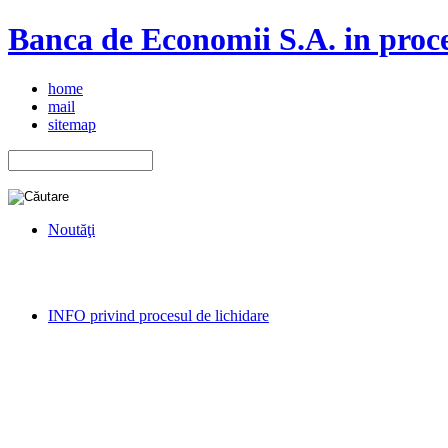
Banca de Economii S.A. in proce
home
mail
sitemap
Noutăţi
INFO privind procesul de lichidare