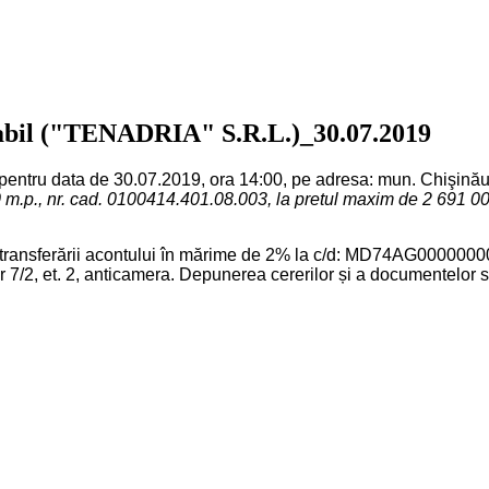
lvabil ("TENADRIA" S.R.L.)_30.07.2019
entru data de 30.07.2019, ora 14:00, pe adresa: mun. Chişinău, str.
 m.p., nr. cad. 0100414.401.08.003, la pretul maxim de 2 691 00
da transferării acontului în mărime de 2% la c/d: MD74AG00000
, et. 2, anticamera. Depunerea cererilor și a documentelor se înc