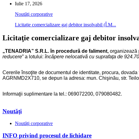
Iulie 17, 2026
Noutăţi corporative
Licitaţie comercializare gaj debitor insolvabil (Î.M...
Licitaţie comercializare gaj debitor inso
„TENADRIA” S.R.L. în procedură de faliment,
organizează p
reducere
” a lotului:
încăpere nelocativă cu suprafaţa de 924.70
Cererile însoţite de documentul de identitate, procura, dova
AGRNMD2X710, se depun la adresa: mun. Chişinău, str. Teilor 7/2
Informaţii suplimentare la tel.: 069072200, 079080482.
Noutăţi
Noutăţi corporative
INFO privind procesul de lichidare