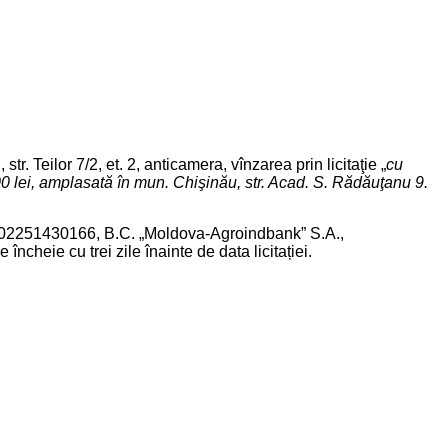
 Teilor 7/2, et. 2, anticamera, vînzarea prin licitaţie „
cu
0 lei, amplasată în mun. Chişinău, str. Acad. S. Rădăuţanu 9.
0002251430166, B.C. „Moldova-Agroindbank” S.A.,
heie cu trei zile înainte de data licitației.