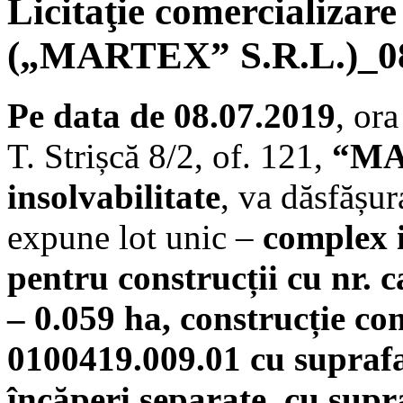
Licitaţie comercializare
(„MARTEX” S.R.L.)_08
Pe data de 08.07.2019
, or
T. Strișcă 8/2, of. 121,
“M
insolvabilitate
, va dăsfășura
expune lot unic –
complex i
pentru construc
ții cu nr.
– 0.059 ha, construcție co
0100419.009.01 cu suprafaț
încăperi separate, cu supr