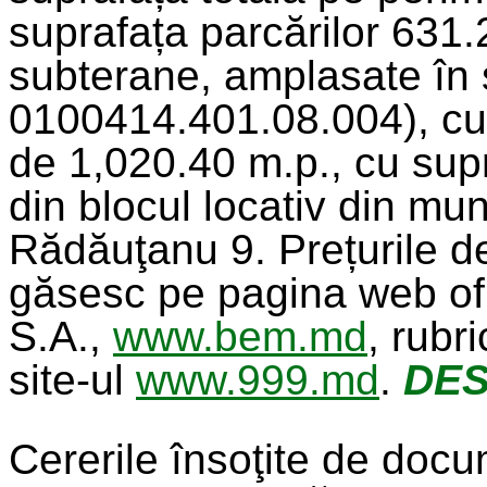
suprafața parcărilor 631.
subterane, amplasate în s
0100414.401.08.004), cu 
de 1,020.40 m.p., cu supr
din blocul locativ din mun
Rădăuţanu 9. Prețurile de 
găsesc pe pagina web of
S.A.,
www.bem.md
, rubr
site-ul
www.999.md
.
DES
Cererile însoţite de docu