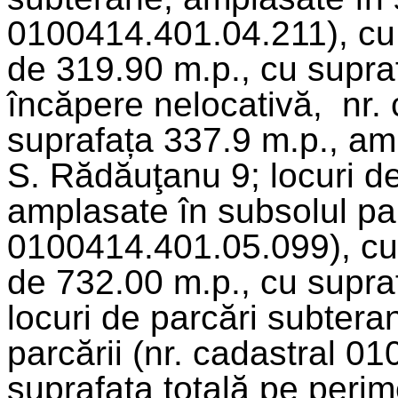
0100414.401.04.211), cu 
de 319.90 m.p., cu supra
încăpere nelocativă, nr.
suprafața 337.9 m.p., amp
S. Rădăuţanu 9; locuri d
amplasate în subsolul par
0100414.401.05.099), cu 
de 732.00 m.p., cu supra
locuri de parcări subtera
parcării (nr. cadastral 0
suprafața totală pe perim