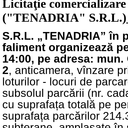
Licitaţie comercializare
("TENADRIA" S.R.L.)_
S.R.L. „TENADRIA” în 
faliment organizează pe
14:00, pe adresa: mun. Ch
2
, anticamera, vînzare pri
loturilor - locuri de parc
subsolul parcării (nr. ca
cu suprafața totală pe pe
suprafața parcărilor 214.
subterane, amplasate în s