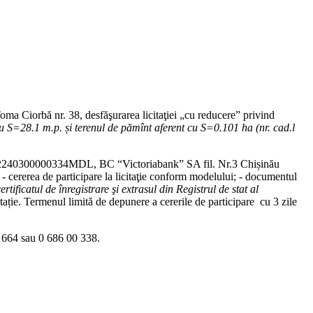
oma Ciorbă nr. 38, desfăşurarea licitaţiei „cu reducere” privind
cu S=28
.
1 m.p.
și
terenul de păm
î
nt aferent cu S=0.101 ha (nr.
c
ad
.
l
I022240300000334MDL, BC “Victoriabank” SA fil. Nr.3 Chișinău
- cererea de participare la licitaţie conform modelului; - documentul
ertificatul de înregistrare şi extrasul din Registrul de stat al
itație. Termenul limită de depunere a cererile de participare cu 3 zile
75 664 sau 0 686 00 338.