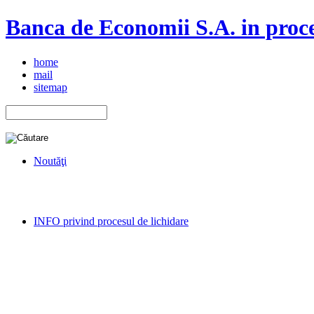
Banca de Economii S.A. in proce
home
mail
sitemap
Noutăţi
INFO privind procesul de lichidare