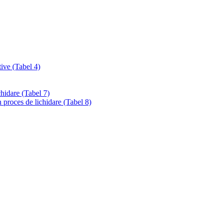
tive (Tabel 4)
chidare (Tabel 7)
 proces de lichidare (Tabel 8)