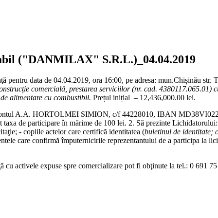
olvabil ("DANMILAX" S.R.L.)_04.04.2019
nţă pentru data de 04.04.2019, ora 16:00, pe adresa: mun.Chișinău str. T
nstrucție comercială, prestarea serviciilor (nr.
c
ad
.
4380117.065.01) 
i de alimentare cu combustibil
.
Prețul inițial – 12,436,000.00 lei.
ă achite la contul A.A. HORTOLMEI SIMION, c/f 44228010, IBAN MD38V
taxa de participare în mărime de 100 lei. 2. Să prezinte Lichidatorului: 
aţie; - copiile actelor care certifică identitatea (
buletinul de identitate; c
ntele care confirmă împuternicirile reprezentantului de a participa la lic
ţă cu activele expuse spre comercializare pot fi obţinute la tel.: 0 691 