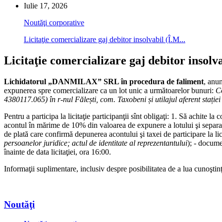
Iulie 17, 2026
Noutăţi corporative
Licitaţie comercializare gaj debitor insolvabil (Î.M...
Licitaţie comercializare gaj debitor ins
Lichidatorul
„DANMILAX” SRL în procedura de faliment
, anu
expunerea spre comercializare ca un lot unic a următoarelor bunuri:
Co
4380117.065) în r-nul Fălești, com. Taxobeni
ș
i utilaj
ul
aferent stație
Pentru a participa la licitaţie participanţii sînt obligaţi: 1. S
acontul în mărime de 10% din valoarea de expunere a lotului şi separat 
de plată care confirmă depunerea acontului şi taxei de participare la licit
persoanelor juridice; actul de identitate al reprezentantului
); - docume
înainte de data licitaţiei, ora 16:00.
Informaţii suplimentare, inclusiv despre posibilitatea de a lua cunoştin
Noutăţi