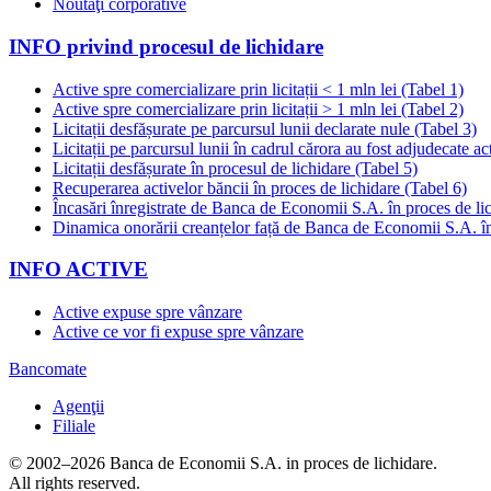
Noutăţi corporative
INFO privind procesul de lichidare
Active spre comercializare prin licitații < 1 mln lei (Tabel 1)
Active spre comercializare prin licitații > 1 mln lei (Tabel 2)
Licitații desfășurate pe parcursul lunii declarate nule (Tabel 3)
Licitații pe parcursul lunii în cadrul cărora au fost adjudecate ac
Licitații desfășurate în procesul de lichidare (Tabel 5)
Recuperarea activelor băncii în proces de lichidare (Tabel 6)
Încasări înregistrate de Banca de Economii S.A. în proces de li
Dinamica onorării creanțelor față de Banca de Economii S.A. în
INFO ACTIVE
Active expuse spre vânzare
Active ce vor fi expuse spre vânzare
Bancomate
Agenţii
Filiale
© 2002–2026 Banca de Economii S.A. in proces de lichidare.
All rights reserved.