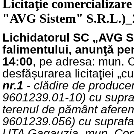
Licitaţie comercializare
"AVG Sistem" S.R.L.)_
Lichidatorul SC „AVG S
falimentului, anunţă pe
14:00
, pe adresa: mun. C
desfășurarea licitaţiei „c
nr.1
- clădire de producere
9601239.01-10) cu supraf
terenul de pământ aferent
9601239.056) cu suprafa
UTA Gagauzia, mun. Comra