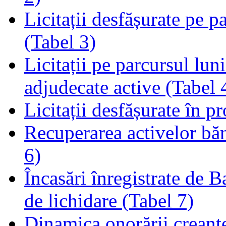
Licitații desfășurate pe p
(Tabel 3)
Licitații pe parcursul luni
adjudecate active (Tabel 
Licitații desfășurate în p
Recuperarea activelor băn
6)
Încasări înregistrate de 
de lichidare (Tabel 7)
Dinamica onorării creanț