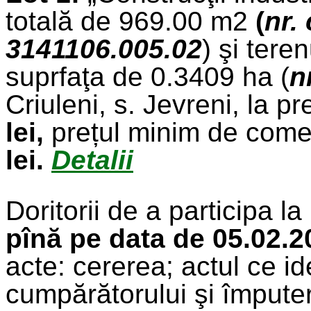
totală de 969.00 m
2
(
nr.
3141106.005.02
) şi tere
suprfaţa de 0.3409 ha (
n
Criuleni, s. Jevreni, la pr
lei,
prețul minim de come
lei.
Detalii
Doritorii de a participa la 
pînă pe data de 05.02.2
acte: cererea; actul ce i
cumpărătorului şi împuter