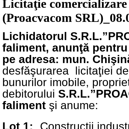
Licitaţie comercializare
(Proacvacom SRL)_08.
Lichidatorul S.R.L.”P
faliment, anunţă pentru
pe adresa: mun. Chişin
desfăşurarea licitaţiei d
bunurilor imobile, proprie
debitorului
S.R.L.”PROA
faliment
şi anume:
Lot 1:
„Construcţii industr