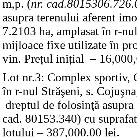
m,p. (
nr. cad.8015306.726.
asupra terenului aferent imo
7.2103 ha, amplasat în r-nul 
mijloace fixe utilizate în pr
vin. Prețul inițial – 16,000,
Lot nr.3: Complex sportiv, 
în r-nul Străşeni, s. Cojuşn
dreptul de folosinţă asupra 
cad. 80153.340) cu suprafata
lotului – 387,000.00 lei.