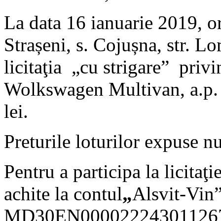
La data 16 ianuarie 2019, o
Strașeni, s. Cojușna, str. L
licitaţia „cu strigare” priv
Wolkswagen Multivan, a.p. 2
lei.
Preturile loturilor expuse n
Pentru a participa la licitaţi
achite la contul
„
Alsvit-Vin
MD30EN0000222430112678