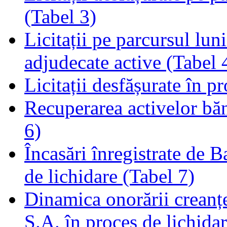
(Tabel 3)
Licitații pe parcursul luni
adjudecate active (Tabel 
Licitații desfășurate în p
Recuperarea activelor băn
6)
Încasări înregistrate de 
de lichidare (Tabel 7)
Dinamica onorării creanț
S.A. în proces de lichidar