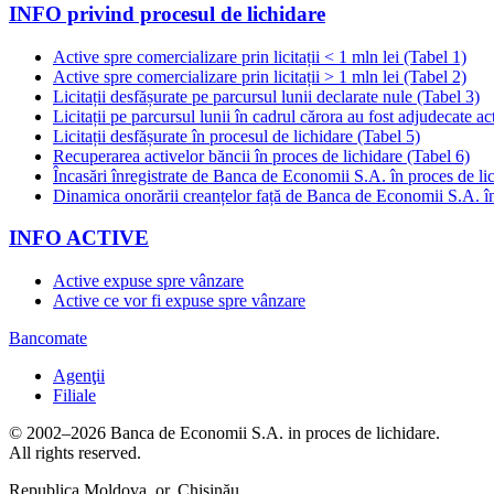
INFO privind procesul de lichidare
Active spre comercializare prin licitații < 1 mln lei (Tabel 1)
Active spre comercializare prin licitații > 1 mln lei (Tabel 2)
Licitații desfășurate pe parcursul lunii declarate nule (Tabel 3)
Licitații pe parcursul lunii în cadrul cărora au fost adjudecate ac
Licitații desfășurate în procesul de lichidare (Tabel 5)
Recuperarea activelor băncii în proces de lichidare (Tabel 6)
Încasări înregistrate de Banca de Economii S.A. în proces de li
Dinamica onorării creanțelor față de Banca de Economii S.A. în
INFO ACTIVE
Active expuse spre vânzare
Active ce vor fi expuse spre vânzare
Bancomate
Agenţii
Filiale
© 2002–2026 Banca de Economii S.A. in proces de lichidare.
All rights reserved.
Republica Moldova, or. Chișinău