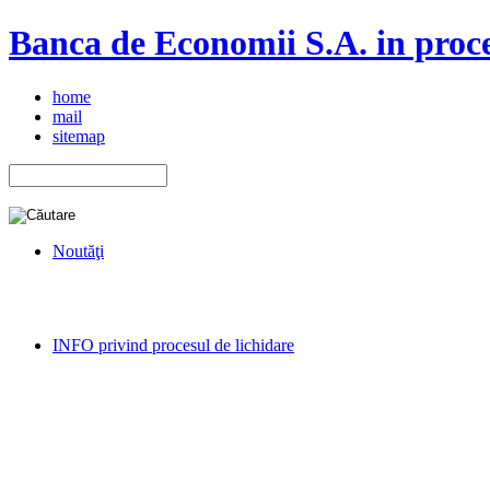
Banca de Economii S.A. in proce
home
mail
sitemap
Noutăţi
INFO privind procesul de lichidare