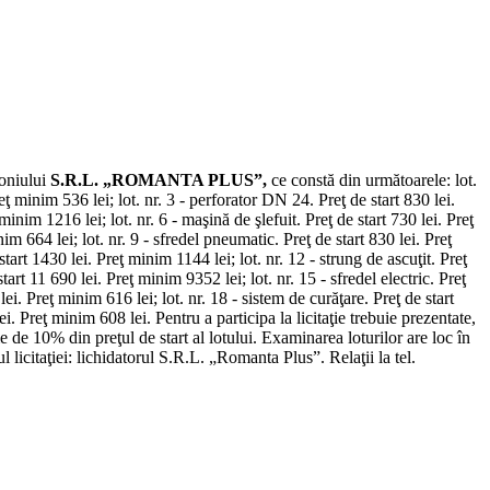
moniului
S.R.L. „ROMANTA PLUS”,
ce constă din următoarele: lot.
ţ minim 536 lei; lot. nr. 3 - perforator DN 24. Preţ de start 830 lei.
inim 1216 lei; lot. nr. 6 - maşină de şlefuit. Preţ de start 730 lei. Preţ
nim 664 lei; lot. nr. 9 - sfredel pneumatic. Preţ de start 830 lei. Preţ
start 1430 lei. Preţ minim 1144 lei; lot. nr. 12 - strung de ascuţit. Preţ
tart 11 690 lei. Preţ minim 9352 lei; lot. nr. 15 - sfredel electric. Preţ
lei. Preţ minim 616 lei; lot. nr. 18 - sistem de curăţare. Preţ de start
ei. Preţ minim 608 lei. Pentru a participa la licitaţie trebuie prezentate,
e de 10% din preţul de start al lotului. Examinarea loturilor are loc în
 licitaţiei: lichidatorul S.R.L. „Romanta Plus”. Relaţii la tel.