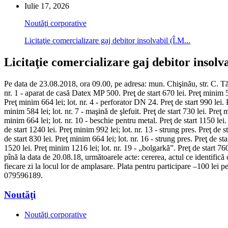
Iulie 17, 2026
Noutăţi corporative
Licitaţie comercializare gaj debitor insolvabil (Î.M...
Licitaţie comercializare gaj debitor inso
Pe data de 23.08.2018, ora 09.00, pe adresa: mun. Chişinău, str. C. Tăn
nr. 1 - aparat de casă Datex MP 500. Preţ de start 670 lei. Preţ minim 53
Preţ minim 664 lei; lot. nr. 4 - perforator DN 24. Preţ de start 990 lei. 
minim 584 lei; lot. nr. 7 - maşină de şlefuit. Preţ de start 730 lei. Preţ 
minim 664 lei; lot. nr. 10 - beschie pentru metal. Preţ de start 1150 lei. 
de start 1240 lei. Preţ minim 992 lei; lot. nr. 13 - strung pres. Preţ de s
de start 830 lei. Preţ minim 664 lei; lot. nr. 16 - strung pres. Preţ de st
1520 lei. Preţ minim 1216 lei; lot. nr. 19 - „bolgarkă”. Preţ de start 760 
pînă la data de 20.08.18, următoarele acte: cererea, actul ce identifică
fiecare zi la locul lor de amplasare. Plata pentru participare –100 lei p
079596189.
Noutăţi
Noutăţi corporative