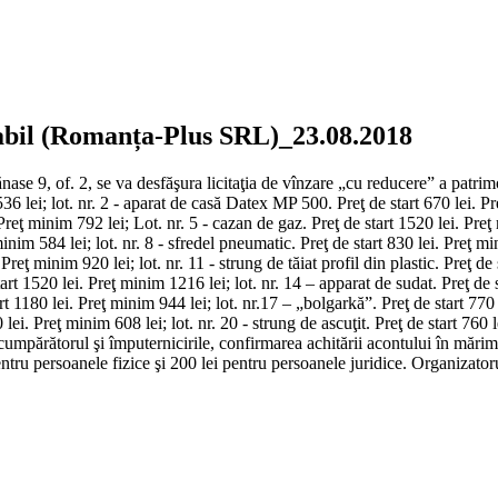
lvabil (Romanța-Plus SRL)_23.08.2018
ase 9, of. 2, se va desfăşura licitaţia de vînzare „cu reducere” a patri
6 lei; lot. nr. 2 - aparat de casă Datex MP 500. Preţ de start 670 lei. Pre
Preţ minim 792 lei; Lot. nr. 5 - cazan de gaz. Preţ de start 1520 lei. Preţ m
minim 584 lei; lot. nr. 8 - sfredel pneumatic. Preţ de start 830 lei. Preţ mi
Preţ minim 920 lei; lot. nr. 11 - strung de tăiat profil din plastic. Preţ de 
tart 1520 lei. Preţ minim 1216 lei; lot. nr. 14 – apparat de sudat. Preţ de s
art 1180 lei. Preţ minim 944 lei; lot. nr.17 – „bolgarkă”. Preţ de start 770 
lei. Preţ minim 608 lei; lot. nr. 20 - strung de ascuţit. Preţ de start 760 l
 cumpărătorul şi împuternicirile, confirmarea achitării acontului în mărim
entru persoanele fizice şi 200 lei pentru persoanele juridice. Organizatorul