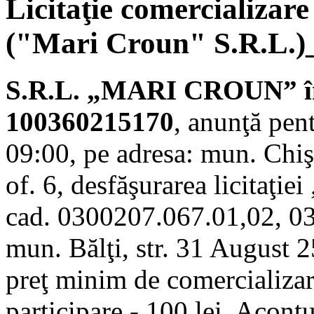
Licitaţie comercializare
("Mari Croun" S.R.L.)
S.R.L. „MARI CROUN” în 
100360215170
, anunţă pen
09:00, pe adresa: mun. Chiş
of. 6, desfăşurarea licitaţie
cad. 0300207.067.01,02, 03
mun. Bălţi, str. 31 August 2
preţ minim de comercializar
participare - 100 lei. Acontu