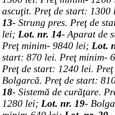
ascuţit. P
reţ de start: 1300 l
13
- Strung pres. P
reţ de sta
lei
;
Lot. nr. 14
- Aparat de s
Preţ minim- 9840 lei
;
Lot. 
start: 870 lei.
Preţ minim- 6
P
reţ de start: 1240 lei.
Preţ
Bolgarcă. P
reţ de start: 810
18
- Sistemă de curăţare. P
r
1280 lei
;
Lot. nr. 19
- Bolga
minim-640 lei
;
Lot. nr. 20
-