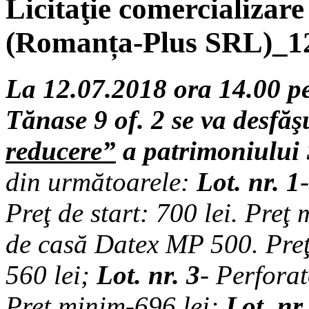
Licitaţie comercializare
(Romanța-Plus SRL)_12
La 12.07.2018 ora 14.00 pe
Tănase 9 of. 2 se va desfăş
reducere”
a
patrimoniului
din următoarele:
Lot. nr. 1
Preţ de start: 700 lei.
Preţ 
de casă Datex MP 500
. Pre
560 lei
;
Lot. nr. 3
- Perfora
Preţ minim-696 lei
;
Lot. nr.