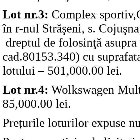
Lot nr.3:
Complex sportiv,C
în r-nul Străşeni, s. Cojuşn
dreptul de folosinţă asupra 
cad.80153.340) cu suprafata 
lotului – 501,000.00 lei.
Lot nr.4:
Wolkswagen Multiva
85,000.00 lei.
Prețurile loturilor expuse n