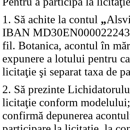
Pentru a participa la licitaţie
1. Să achite la contul
„
Alsv
IBAN MD30EN0000222430
fil. Botanica, acontul în m
expunere a lotului pentru car
licitaţie şi separat taxa de 
2. Să prezinte Lichidatorului
licitaţie conform modelului
confirmă depunerea acontulu
participare la licitaţie, la c