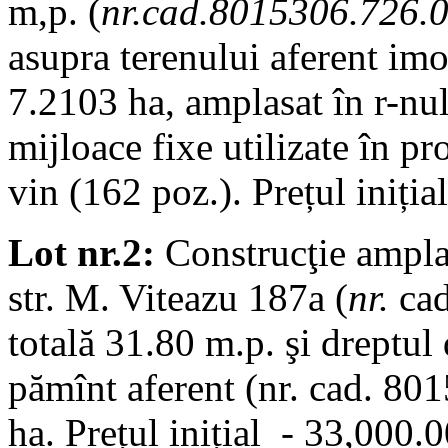
m,p. (
nr.cad.8015306.726.
asupra terenului aferent imo
7.2103 ha, amplasat în r-nul 
mijloace fixe utilizate în pr
vin (162 poz.). Prețul iniți
Lot nr.2:
Construcţie amplas
str. M. Viteazu 187a (
nr.
ca
totală 31.80 m.p. şi dreptul
pămînt aferent (nr. cad. 80
ha. Prețul inițial - 33,000.0