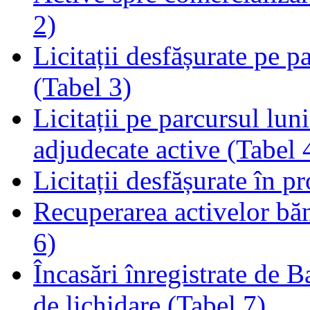
2)
Licitații desfășurate pe p
(Tabel 3)
Licitații pe parcursul luni
adjudecate active (Tabel 
Licitații desfășurate în p
Recuperarea activelor băn
6)
Încasări înregistrate de 
de lichidare (Tabel 7)