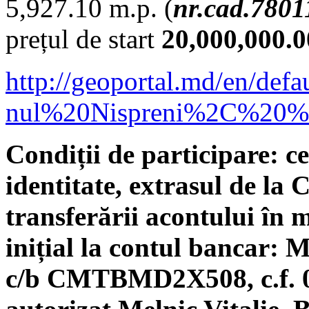
5,927.10 m.p. (
nr.cad.7801
prețul de start
20,000,000.00
http://geoportal.md/e
nul%20Nispreni%2C%20%
Condiții de participare: c
identitate, extrasul de la
transferării acontului în
inițial la contul banca
c/b CMTBMD2X508, c.f. 0