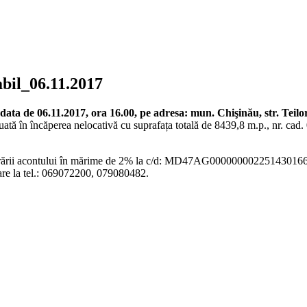
abil_06.11.2017
data de 06.11.2017, ora 16.00, pe adresa: mun. Chişinău, str. Teilor 
situată în încăperea nelocativă cu suprafața totală de 8439,8 m.p., nr. c
transferării acontului în mărime de 2% la c/d: MD47AG000000002251
tare la tel.: 069072200, 079080482.