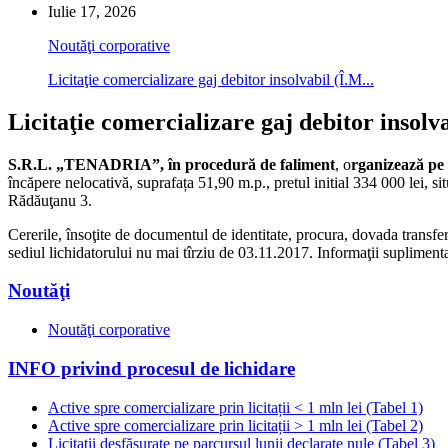
Iulie 17, 2026
Noutăţi corporative
Licitaţie comercializare gaj debitor insolvabil (Î.M...
Licitaţie comercializare gaj debitor insolv
S.R.L. „TENADRIA”, în procedură de faliment
, o
rganizează pe 
încăpere nelocativă, suprafața 51,90 m.p., pretul initial 334 000 lei, 
Rădăuţanu 3.
Cererile, însoţite de documentul de identitate, procura, dovada 
sediul lichidatorului nu mai tîrziu de 03.11.2017. Informaţii suplimen
Noutăţi
Noutăţi corporative
INFO privind procesul de lichidare
Active spre comercializare prin licitații < 1 mln lei (Tabel 1)
Active spre comercializare prin licitații > 1 mln lei (Tabel 2)
Licitații desfășurate pe parcursul lunii declarate nule (Tabel 3)