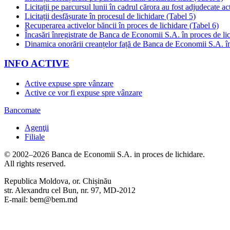
Licitații pe parcursul lunii în cadrul cărora au fost adjudecate ac
Licitații desfășurate în procesul de lichidare (Tabel 5)
Recuperarea activelor băncii în proces de lichidare (Tabel 6)
Încasări înregistrate de Banca de Economii S.A. în proces de li
Dinamica onorării creanțelor față de Banca de Economii S.A. în
INFO ACTIVE
Active expuse spre vânzare
Active ce vor fi expuse spre vânzare
Bancomate
Agenţii
Filiale
© 2002–2026 Banca de Economii S.A. in proces de lichidare.
All rights reserved.
Republica Moldova, or. Chișinău
str. Alexandru cel Bun, nr. 97, MD-2012
E-mail: bem@bem.md