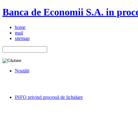
Banca de Economii S.A. in proce
home
mail
sitemap
Noutăţi
INFO privind procesul de lichidare