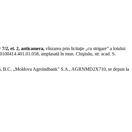
7/2, et. 2, anticamera,
vînzarea prin licitaţie „cu strigare” a lotului:
ad. 0100414.401.01.058, amplasată în mun. Chişinău, str. acad. S.
430166, B.C. „Moldova Agroindbank” S.A., AGRNMD2X710, se depun la