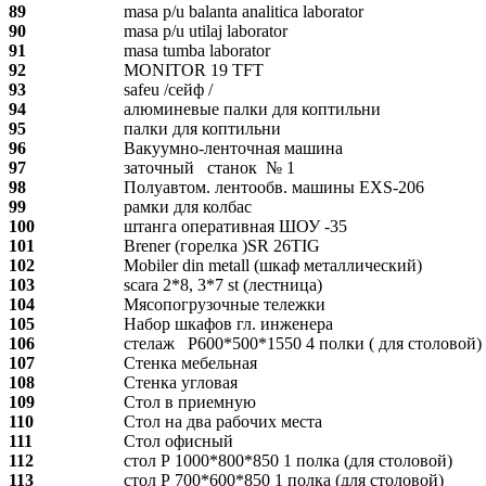
89
masa p/u balanta analitica laborator
90
masa p/u utilaj laborator
91
masa tumba laborator
92
MONITOR 19 TFT
93
safeu /сейф /
94
алюминевые палки для коптильни
95
палки для коптильни
96
Вакуумно-ленточная машина
97
заточный станок № 1
98
Полуавтом. лентообв. машины EXS-206
99
рамки для колбас
100
штанга оперативная ШОУ -35
101
Brener (горелка )SR 26TIG
102
Mobiler din metall (шкаф металлический)
103
scara 2*8, 3*7 st (лестница)
104
Мясопогрузочные тележки
105
Набор шкафов гл. инженера
106
стелаж Р600*500*1550 4 полки ( для столовой)
107
Стенка мебельная
108
Стенка угловая
109
Стол в приемную
110
Стол на два рабочих места
111
Стол офисный
112
стол Р 1000*800*850 1 полка (для столовой)
113
стол Р 700*600*850 1 полка (для столовой)