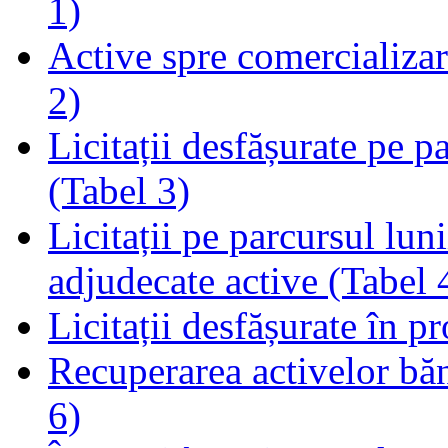
1)
Active spre comercializare
2)
Licitații desfășurate pe p
(Tabel 3)
Licitații pe parcursul luni
adjudecate active (Tabel 
Licitații desfășurate în p
Recuperarea activelor băn
6)