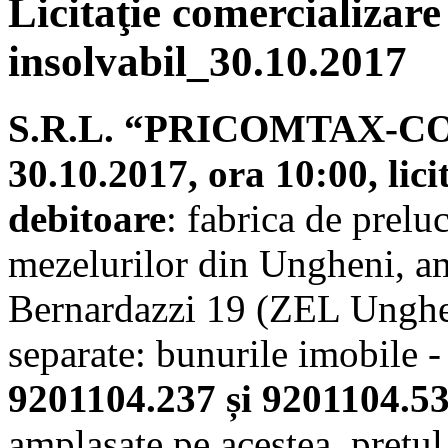
Licitaţie comercializare
insolvabil_30.10.2017
S.R.L. “PRICOMTAX-COM
30.10.2017, ora 10:00, lic
debitoare
: fabrica de prelu
mezelurilor din Ungheni, am
Bernardazzi 19 (ZEL Unghen
separate: bunurile imobile -
9201104.237 și 9201104.5
amplasate pe acestea, prețul