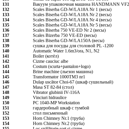
131
Вакуум упаковочная машина HANDMANN VF2
132
Scales Biserba GD-W/LA18A Nr 1 (весы)
133
Scales Biserba GD-W/LA18A Nr 2 (весы)
134
Scales Biserba GD-W/LA18A Nr 4 (весы)
135
Scales Biserba GD-W/LA18A Nr 5 (весы)
136
Scales Biserba 750 VE-ED Nr 2 (весы)
137
Scales Bizerba 750 VE-ED (весы)
138
Scales Biserba GD-W/LA150A (весы)
139
сушка для посуды для столовой РL -1200
140
Automatic Water 1.6m3/ora, N1, N2
141
Boiler (котёл)
142
Cizme cauciuc albe
143
Costum (scurta+pantalon+logo)
144
Brine machine (льезон машина)
145
Transformator 1000TM3 nr1
146
Dulap uscător Choi-67 (шкаф сушильный)
147
Masa ST 82-84 (стол)
148
Vibrator glubinii IV-116A
149
Vinciuri hidraulice
150
PC 1040-MP Workstation
151
гардеробный шкаф с тумбой
152
стол письменный
153
Horn Chimney Nr.1 (труба)
154
Horn Chimney Nr.2 (труба)
155
Loc spălătorie sort și cizme