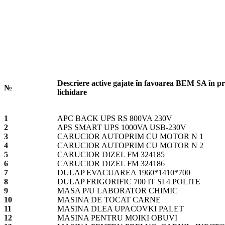
Descriere active gajate în favoarea BEM SA în pr
№
lichidare
1
APC BACK UPS RS 800VA 230V
2
APS SMART UPS 1000VA USB-230V
3
CARUCIOR AUTOPRIM CU MOTOR N 1
4
CARUCIOR AUTOPRIM CU MOTOR N 2
5
CARUCIOR DIZEL FM 324185
6
CARUCIOR DIZEL FM 324186
7
DULAP EVACUAREA 1960*1410*700
8
DULAP FRIGORIFIC 700 IT SI 4 POLITE
9
MASA P/U LABORATOR CHIMIC
10
MASINA DE TOCAT CARNE
11
MASINA DLEA UPACOVKI PALET
12
MASINA PENTRU MOIKI OBUVI