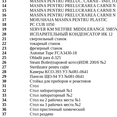
13
MASINA PENTRU PRELUC. CARNII - INECT
14
MASINA PENTRU PRELUCRAREA CARNII N 
15
MASINA PENTRU PRELUCRAREA CARNII N 
16
MASINA PENTRU PRELUCRAREA CARNII N 
17
MOIUSHAIA MASINA PENTRU PLASTIC
18
PC CUB 1050
19
SERVER KM NETFIRE MIDDLERANGE 59B5
20
ИСПАРИТЕЛЬНЫЙ КОНДЕНСАТОР ИК 12
21
сверлильный станок
22
токарный станок
23
фрезерный станок
24
Automat Tupe FCA3430-18
25
Ohladii para d-325
26
Steam Boiler(паровой котел)HDR 200/6 №2
27
Sterilizator pentru cuțite
28
Камеры КСО-393 У3 №081-0641
29
Панели ЩО-94 У3 №081-0641
30
Стойка для приборов и реактивов
31
Стол
32
Стол лабораторный №1
33
Стол лабораторный №2
34
Стол на 2 рабочих места №1
35
Стол на 3 рабочих места №2
36
Стол пристенный химический
37
Стол раздачи