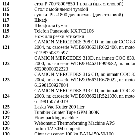
114
стол Р 700*800*850 1 полка (для столовой)
115
Стол с мобильной тумбой
116
сушка РL -1800 для посуды (для столовой)
117
Шкаф
118
Шкаф для бумаг
119
Telefon Panasonic KXTC2106
120
Нож для резки этикетки
CAMION MERCEDES 308 CD nr. inmatr COC 831,
121
2004, nr. caroserie WDB9036631R622400, nr. moto
61198750872597
CAMION MERCEDES 310D, nr. inmatr COC 830, 
122
2000, nr. caroserie WDB9034621P999682, nr. moto
60298000322223
CAMION MERCEDES 316 CD, nr. inmatr COC 829
123
2004, nr. caroserie WDB9036631R678022, nr. moto
61298150927804
CAMION MERCEDES 313 CD, nr. inmatr COC 832
124
2003, nr. caroserie WDB9036621R521330, nr. moto
61198150750019
125
Laska Vac Kutter 200 liter
126
Tumbler Gunter Tupe GPM 300K
127
Flow packing machine
128
Webomatic Thermoforming Machine APS
129
furtun 1/2 30M semperit
130
Cîntar cu capac 100 kg BAU-150-50/100