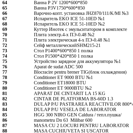
64
Ванна Р 2V 1200*600*850
65
Ванна Р3V1750*600*850
66
Варочно-копт. установка JHZ870/111/K/MI №3
67
Испаритель EKO ICE 51-10ED №1
68
Испаритель EKO ICE 51-10ED №2
69
Куттер Инотек с эмульситатором в комплекте
70
Плита электр.4-х ПЭ-0.48 №2
71
Плита электрическая 4-х ПЭ-0.48 №1
72
Сейф металлическийSHM215-21
73
Стол Р1400*600*850 1 полка
74
Стол Р1500*420*850 1 полка
75
Устройство зарядное для аккумулятора №1
76
Aparat de sudat ADC 500
77
Blocracire pentru brener TIG(блок охлаждения)
78
Conditioner ET 9000 BTU №1
79
Conditioner ET18000 BTU
80
Сonditioner ET 9000BTU №2
81
APARAT DE CINTARIT LA 15 KG
82
CINTAR DE PLATFORMA BS-60D 1.3
83
DULAP P/U PASTRAREA REACTIVILOR 800*4
84
DULAP P/U VESELA DE LABORATOR
85
HGG 300 NIRO GEN Caldura / тепл.пушка/
86
manometru Dn 63 Milibar 600
87
MASA CU 2 LOCURI PENTRU LABORATOR
88
MASA CUCHIUVETA SI USCATOR