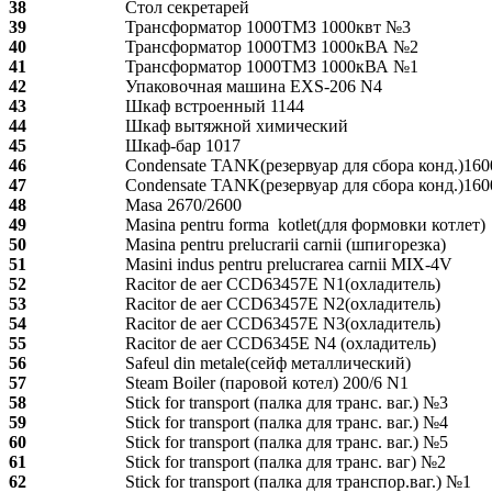
38
Стол секретарей
39
Трансформатор 1000ТМЗ 1000квт №3
40
Трансформатор 1000ТМЗ 1000кВА №2
41
Трансформатор 1000ТМЗ 1000кВА №1
42
Упаковочная машина EXS-206 N4
43
Шкаф встроенный 1144
44
Шкаф вытяжной химический
45
Шкаф-бар 1017
46
Condensate TANK(резервуар для сбора конд.)160
47
Condensate TANK(резервуар для сбора конд.)160
48
Masa 2670/2600
49
Masina pentru forma kotlet(для формовки котлет)
50
Masina pentru prelucrarii carnii (шпигорезка)
51
Masini indus pentru prelucrarea carnii MIX-4V
52
Racitor de aer CCD63457E N1(охладитель)
53
Racitor de aer CCD63457E N2(охладитель)
54
Racitor de aer CCD63457E N3(охладитель)
55
Racitor de aer CCD6345E N4 (охладитель)
56
Safeul din metale(сейф металлический)
57
Steam Boiler (паровой котел) 200/6 N1
58
Stick for transport (палка для транс. ваг.) №3
59
Stick for transport (палка для транс. ваг.) №4
60
Stick for transport (палка для транс. ваг.) №5
61
Stick for transport (палка для транс. ваг) №2
62
Stick for transport (палка для транспор.ваг.) №1