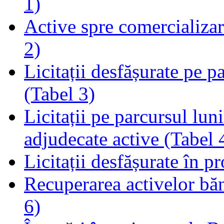
1)
Active spre comercializare
2)
Licitații desfășurate pe p
(Tabel 3)
Licitații pe parcursul luni
adjudecate active (Tabel 
Licitații desfășurate în p
Recuperarea activelor băn
6)