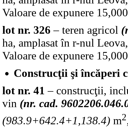
Valoare de expunere 15,000.
lot nr. 326
– teren agricol
(
ha, amplasat în r-nul Leova,
Valoare de expunere 15,000.
Construcţii şi încăperi 
lot nr. 41
– construcţii, incl
vin
(nr. cad. 9602206.046.
2
(
983.9+642.4+1,138.4
)
m