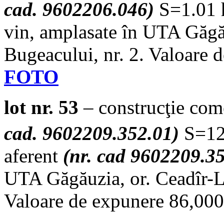
cad. 9602206.046)
S=1.01 ha
vin, amplasate în UTA Găgău
Bugeacului, nr. 2. Valoare 
FOTO
lot nr. 53
– construcţie come
cad. 9602209.352.01)
S=12
aferent
(nr. cad 9602209.3
UTA Găgăuzia, or. Ceadîr-Lu
Valoare de expunere 86,000