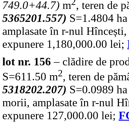
2
749.0+44.7
)
m
, teren de 
5365201.557)
S=1.4804 ha și
amplasate în r-nul Hîncești,
expunere 1,180,000.00 lei;
lot nr. 156
– clădire de pro
2
S=611.50 m
, teren de păm
5318202.207)
S=0.0989 ha 
morii, amplasate în r-nul Hî
expunere 127,000.00 lei;
F