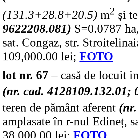
2
(
131.3+28.8+20.5
)
m
şi t
9622208.081)
S=0.0787 ha,
sat. Congaz, str. Stroitelin
109,000.00 lei;
FOTO
lot nr. 67
– casă de locuit i
(nr. cad. 4128109.132.01; 
teren de pământ aferent
(nr
amplasate în r-nul Edineț, s
38,000.00 lei;
FOTO