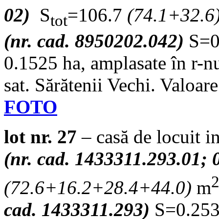
02)
S
=106.7
(74.1+32.6
tot
(nr. cad. 8950202.042)
S=0.
0.1525 ha, amplasate în r-nu
sat. Sărătenii Vechi. Valoar
FOTO
lot nr. 27
– casă de locuit in
(nr. cad. 1433311.293.01; 
(72.6+16.2+28.4+44.0)
m
cad. 1433311.293)
S=0.2534