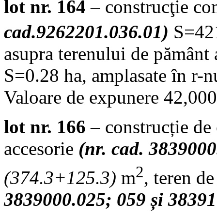
lot nr. 164
– construcţie com
cad.9262201.036.01)
S=42
asupra terenului de pământ 
S=0.28 ha, amplasate în r-n
Valoare de expunere 42,000
lot nr. 166
– construcție de 
accesorie
(nr. cad. 383900
2
(
374.3+125.3
)
m
, teren d
3839000.025; 059 și 38391