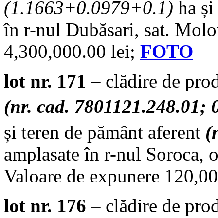
(
1.1663+0.0979+0.1
)
ha și
în r-nul Dubăsari, sat. Mol
4,300,000.00 lei;
FOTO
lot nr. 171
– clădire de prod
(nr. cad. 7801121.248.01; 
și teren de pământ aferent
(
amplasate în r-nul Soroca, o
Valoare de expunere 120,00
lot nr. 176
– clădire de pr