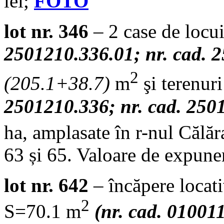
lei;
FOTO
lot nr. 346
– 2 case de locu
2501210.336.01; nr. cad. 
2
(205.1+38.7)
m
şi terenur
2501210.336; nr. cad. 250
ha, amplasate în r-nul Călăra
63 și 65. Valoare de expune
lot nr. 642
– încăpere locat
2
S=70.1 m
(nr. cad. 01001