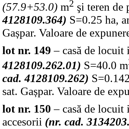
2
(
57.9+53.0
)
m
şi teren de
4128109.364)
S=0.25 ha, am
Gașpar. Valoare de expuner
lot nr. 149
– casă de locuit
4128109.262.01)
S=40.0 m
cad. 4128109.262)
S=0.1429
sat. Gașpar. Valoare de exp
lot nr. 150
– casă de locuit 
accesorii
(nr. cad. 3134203