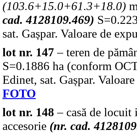
(
103.6+15.0+61.3+18.0
)
cad. 4128109.469)
S=0.2234
sat. Gașpar. Valoare de exp
lot nr. 147
– teren de pămâ
S=0.1886 ha (conform OCT 2
Edinet, sat. Gașpar. Valoare
FOTO
lot nr. 148
– casă de locuit 
accesorie
(nr. cad. 4128109