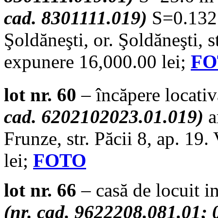
cad. 8301111.019)
S=0.1321
Şoldăneşti, or. Şoldăneşti, s
expunere 16,000.00 lei;
FO
lot nr. 60
– încăpere locati
cad. 6202102023.01.019)
a
Frunze, str. Păcii 8, ap. 19
lei;
FOTO
lot nr. 66
– casă de locuit in
(nr. cad. 9622208.081.01; 