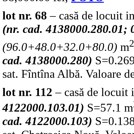
lot nr. 68
– casă de locuit in
(nr. cad. 4138000.280.01; 
(
96.0+48.0+32.0+80.0
)
m
cad. 4138000.280)
S=0.2696
sat. Fîntîna Albă. Valoare 
lot nr. 112
– casă de locuit
4122000.103.01)
S=57.1 m
cad. 4122000.103)
S=0.1388