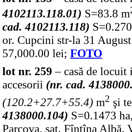
4102113.118.01)
S=83.8 m
cad. 4102113.118)
S=0.2701
or. Cupcini str-la 31 Augus
57,000.00 lei;
FOTO
lot nr. 259
– casă de locuit 
accesorii
(nr. cad. 4138000
2
(
120.2+27.7+55.4
)
m
şi t
4138000.104)
S=0.1473 ha, 
Parcova, sat. Fîntîna Albă.