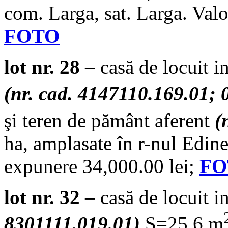
com. Larga, sat. Larga. Val
FOTO
lot nr. 28
– casă de locuit i
(nr. cad. 4147110.169.01; 
şi teren de pământ aferent
(
ha, amplasate în r-nul Edine
expunere 34,000.00 lei;
FO
lot nr. 32
– casă de locuit i
8301111.019.01)
S=25.6 m