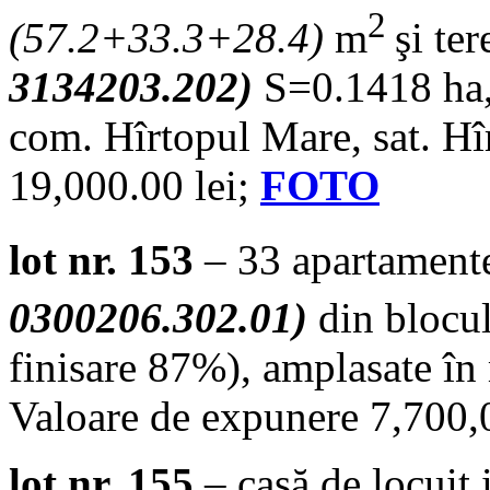
2
(57.2+33.3+28.4)
m
şi te
3134203.202)
S=0.1418 ha, 
com. Hîrtopul Mare, sat. Hî
19,000.00 lei;
FOTO
lot nr. 153
– 33 apartament
0300206.302.01)
din blocul
finisare 87%), amplasate în m
Valoare de expunere 7,700,
lot nr. 155
– casă de locuit