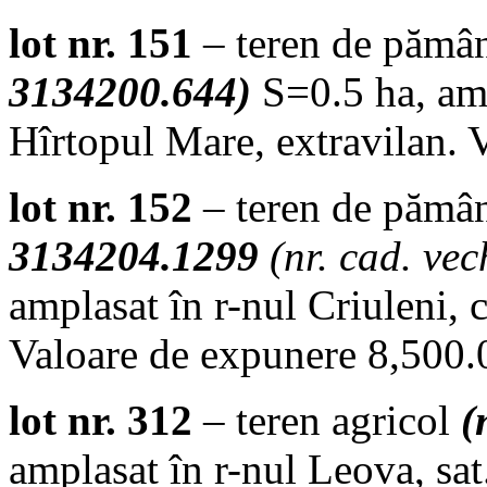
lot nr. 151
– teren de pămân
3134200.644)
S=0.5 ha, amp
Hîrtopul Mare, extravilan. 
lot nr. 152
– teren de pămân
3134204.1299
(nr. cad. ve
amplasat în r-nul Criuleni, 
Valoare de expunere 8,500.0
lot nr. 312
– teren agricol
(
amplasat în r-nul Leova, sa