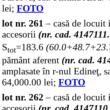
lei;
FOTO
lot nr. 261
– casă de locuit 
accesorii
(nr. cad. 4147111
S
=183.6
(
60.0+48.7+23.
tot
pământ aferent
(nr. cad. 4
amplasate în r-nul Edineţ, s
64,000.00 lei;
FOTO
lot nr. 262
– casă de locuit 
accesorii
(nr. cad. 4147110