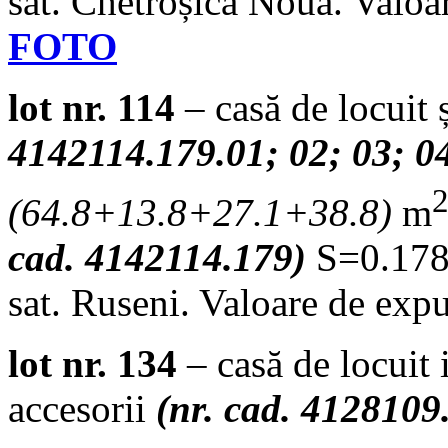
sat. Chetroșica Nouă. Valoa
FOTO
lot nr. 114
– casă de locuit 
4142114.179.01; 02; 03; 0
(
64.8+13.8+27.1+38.8
)
m
cad. 4142114.179)
S=0.1782
sat. Ruseni. Valoare de exp
lot nr. 134
– casă de locuit 
accesorii
(nr. cad. 4128109