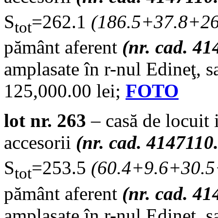
S
=262.1
(
186.5+37.8+26
tot
pământ aferent
(nr. cad. 4
amplasate în r-nul Edineţ, s
125,000.00 lei;
FOTO
lot nr. 263
– casă de locuit 
accesorii
(nr. cad. 4147110.
S
=253.5
(
60.4+9.6+30.5
tot
pământ aferent
(nr. cad. 4
amplasate în r-nul Edineţ, s