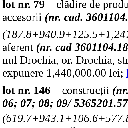
lot nr. 79
– clădire de produ
accesorii
(nr. cad. 3601104
(
187.8+940.9+125.5+1,24
aferent
(nr. cad 3601104.1
nul Drochia, or. Drochia, s
expunere 1,440,000.00 lei;
lot nr. 146
– construcții
(nr
06; 07; 08; 09/ 5365201.5
(
619.7+943.1+106.6+577.