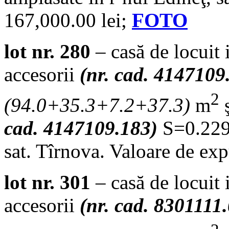
167,000.00 lei;
FOTO
lot nr. 280
– casă de locuit 
accesorii
(nr. cad. 4147109
2
(
94.0+35.3+7.2+37.3
)
m
ş
cad. 4147109.183)
S=0.2293
sat. Tîrnova. Valoare de ex
lot nr. 301
– casă de locuit 
accesorii
(nr. cad. 8301111