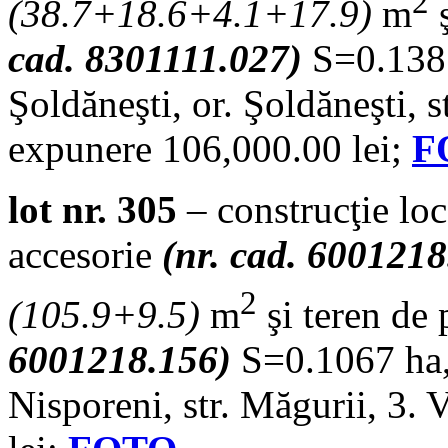
2
(38.7+18.6+4.1+17.9)
m
ş
cad. 8301111.027)
S=0.138 
Şoldăneşti, or. Şoldăneşti, s
expunere 106,000.00 lei;
F
lot nr. 305
– construcţie loc
accesorie
(nr. cad. 600121
2
(105.9+9.5)
m
şi teren de
6001218.156)
S=0.1067 ha, 
Nisporeni, str. Măgurii, 3.