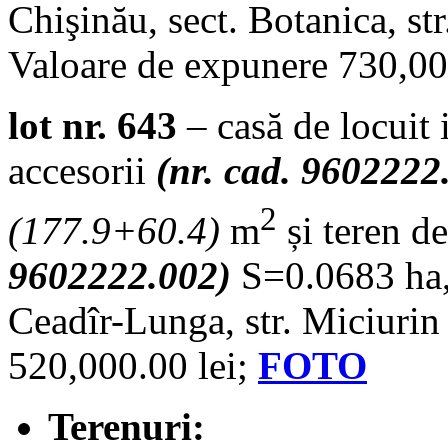
Chişinău, sect. Botanica, st
Valoare de expunere 730,00
lot nr. 643
– casă de locuit 
accesorii
(nr. cad. 9602222
2
(
177.9+60.4
)
m
și teren d
9602222.002)
S=0.0683 ha,
Ceadîr-Lunga, str. Miciurin
520,000.00 lei;
FOTO
Terenuri: