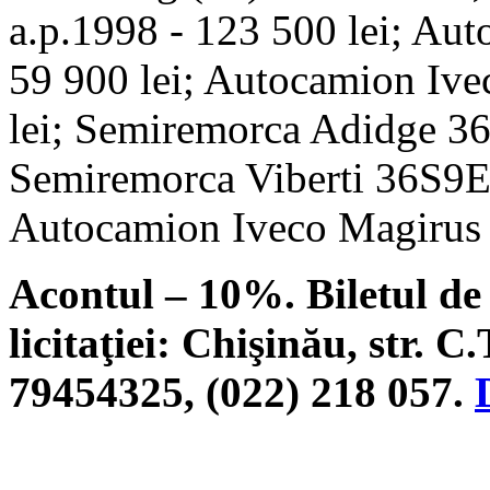
a.p.1998 - 123 500 lei; A
59 900 lei; Autocamion Ive
lei; Semiremorca Adidge 36 
Semiremorca Viberti 36S9EA
Autocamion Iveco Magirus a
Acontul – 10%. Biletul de 
licitaţiei: Chişinău, str. C.
79454325, (022) 218 057.