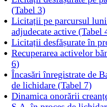
(Tabel 3)
Licitații pe parcursul luni
adjudecate active (Tabel 
Licitații desfășurate în p
Recuperarea activelor băn
6)
Încasări înregistrate de 
de lichidare (Tabel 7)
Dinamica onorării creanț
S.A. în proces de lichidar