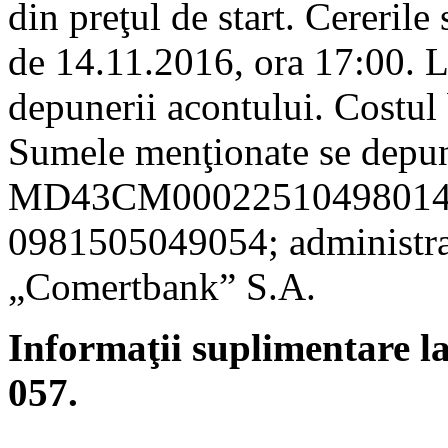
din preţul de start. Cererile
de 14.11.2016, ora 17:00. L
depunerii acontului. Costul b
Sumele menţionate se depun
MD43CM000225104980141
0981505049054; administrat
„Comertbank” S.A.
Informaţii suplimentare l
057.