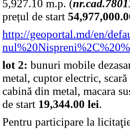
5,927.10 m.p. (
nr.cad.7801
prețul de start
54,977,000.00
http://geoportal.md/e
nul%20Nispreni%2C%20%
lot 2:
bunuri mobile dezasam
metal, cuptor electric, scară
cabină din metal, macara su
de start
19,344.00 lei
.
Pentru participare la licitaţ