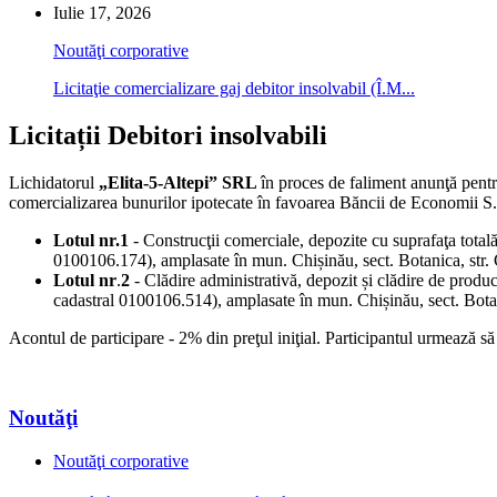
Iulie 17, 2026
Noutăţi corporative
Licitaţie comercializare gaj debitor insolvabil (Î.M...
Licitații Debitori insolvabili
Lichidatorul
„Elita-5-Altepi” SRL
în proces de faliment anunţă pentr
comercializarea bunurilor ipotecate în favoarea Băncii de Economii S
Lotul nr.1
- Construcţii comerciale, depozite cu suprafaţa total
0100106.174), amplasate în mun. Chișinău, sect. Botanica, str.
Lotul nr
.
2
- Clădire administrativă, depozit și clădire de produ
cadastral 0100106.514), amplasate în mun. Chișinău, sect. Botan
Acontul de participare - 2% din preţul iniţial. Participantul urmează s
Noutăţi
Noutăţi corporative