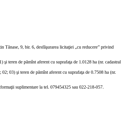
 Tănase, 9, bir. 6, desfăşurarea licitaţiei „cu reducere” privind
) şi teren de pămînt aferent cu suprafaţa de 1.0128 ha (nr. cadastral
; 02; 03) şi teren de pămînt aferent cu suprafaţa de 0.7508 ha (nr.
 Informaţii suplimentare la tel. 079454325 sau 022-218-057.