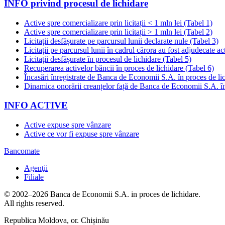
INFO privind procesul de lichidare
Active spre comercializare prin licitații < 1 mln lei (Tabel 1)
Active spre comercializare prin licitații > 1 mln lei (Tabel 2)
Licitații desfășurate pe parcursul lunii declarate nule (Tabel 3)
Licitații pe parcursul lunii în cadrul cărora au fost adjudecate ac
Licitații desfășurate în procesul de lichidare (Tabel 5)
Recuperarea activelor băncii în proces de lichidare (Tabel 6)
Încasări înregistrate de Banca de Economii S.A. în proces de li
Dinamica onorării creanțelor față de Banca de Economii S.A. în
INFO ACTIVE
Active expuse spre vânzare
Active ce vor fi expuse spre vânzare
Bancomate
Agenţii
Filiale
© 2002–2026 Banca de Economii S.A. in proces de lichidare.
All rights reserved.
Republica Moldova, or. Chișinău