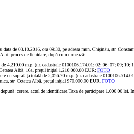
u data de 03.10.2016, ora 09:30, pe adresa mun. Chişinău, str. Constantin
.A. în proces de lichidare, după cum urmează:
ă de 4,219.00 m.p. (nr. cadastrale 0100106.174.01; 02; 06; 07; 09; 10; 11
 Cetatea Albă, 16a, preţul iniţial 1,210,000.00 EUR;
FOTO
cere cu suprafaţa totală de 2,056.70 m.p. (nr. cadastrale 0100106.514.01
ica, str. Cetatea Albă, preţul iniţial 970,000.00 EUR.
FOTO
ă depună: cerere, actul de identificare.Taxa de participare 1,000.00 lei.