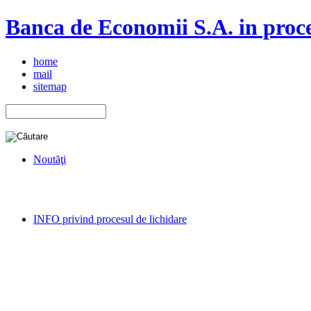
Banca de Economii S.A. in proce
home
mail
sitemap
Noutăţi
INFO privind procesul de lichidare