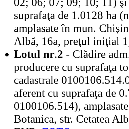
02; 06; 07; 09; 10; 11) şi
suprafaţa de 1.0128 ha (n
amplasate în mun. Chișină
Albă, 16a, preţul iniţia
Lotul nr
.
2
- Clădire admi
producere cu suprafaţa to
cadastrale 0100106.514.0
aferent cu suprafaţa de 0.
0100106.514), amplasate 
Botanica, str. Cetatea Alb