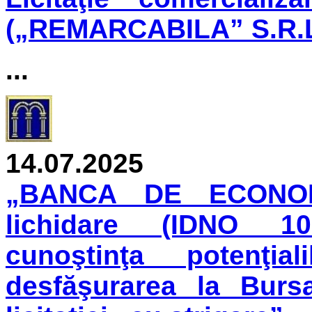
(„REMARCABILA” S.R.L
...
14.07.2025
„BANCA DE ECONOMI
lichidare (IDNO 1
cunoştinţa potenţia
desfăşurarea la Burs