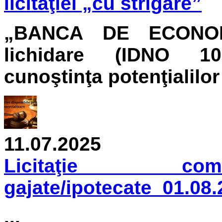
licitaţiei „cu strigare”
„BANCA DE ECONOMI
lichidare
(IDNO 1003
cunoştinţa potenţialilo
11.07.2025
Licitaţie come
gajate/ipotecate_01.08
...