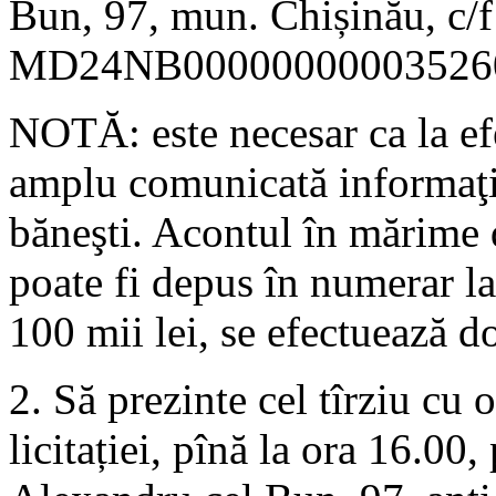
Bun, 97, mun. Chișinău, c
MD24NB00000000003526
NOTĂ: este necesar ca la efec
amplu comunicată informaţia
băneşti. Acontul în mărime d
poate fi depus în numerar la
100 mii lei, se efectuează do
2. Să prezinte cel tîrziu cu 
licitației, pînă la ora 16.00,