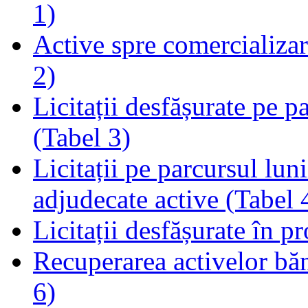
1)
Active spre comercializare
2)
Licitații desfășurate pe p
(Tabel 3)
Licitații pe parcursul luni
adjudecate active (Tabel 
Licitații desfășurate în p
Recuperarea activelor băn
6)