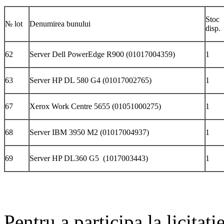
Stoc
№ lot
Denumirea bunului
disp.
62
Server Dell PowerEdge R900 (01017004359)
1
63
Server HP DL 580 G4 (01017002765)
1
67
Xerox Work Centre 5655 (01051000275)
1
68
Server IBM 3950 M2 (01017004937)
1
69
Server HP DL360 G5 (1017003443)
1
Pentru a participa la licitaţi