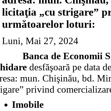
licitaţia „cu strigare” 
următoarelor loturi:
Luni, Мai 27, 2024
anca de Economii S.A.
chidare
desfăşoară pe data d
resa: mun. Chişinău, bd. Mirc
rigare” privind comercializar
Imobile