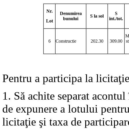
Nr.
Denumirea
S
S la sol
bunului
int./tot.
Lot
M
6
Constructie
202.30
309.00
st
Pentru a participa la licitaţi
1. Să achite separat acontu
de expunere a lotului pentru 
licitaţie şi taxa de participar