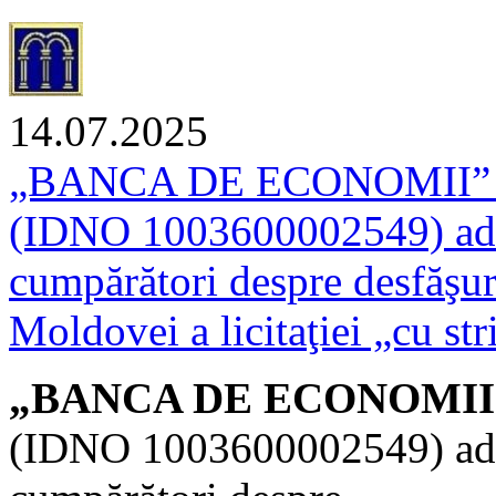
14.07.2025
„BANCA DE ECONOMII” S.A.
(IDNO 1003600002549) aduce
cumpărători despre desfăşur
Moldovei a licitaţiei „cu str
„BANCA DE ECONOMII” S.A
(IDNO 1003600002549) aduce