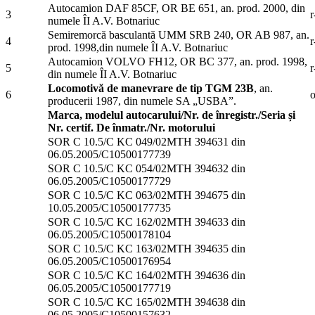
Autocamion DAF 85CF, OR BE 651, an. prod. 2000, din
3
r
numele ÎI A.V. Botnariuc
Semiremorcă basculantă UMM SRB 240, OR AB 987, an.
4
r
prod. 1998,din numele ÎI A.V. Botnariuc
Autocamion VOLVO FH12, OR BC 377, an. prod. 1998,
5
r
din numele ÎI A.V. Botnariuc
Locomotivă de manevrare de tip TGM 23B
, an.
6
o
producerii 1987, din numele SA „USBA”.
Marca, modelul autocarului/Nr. de înregistr./Seria și
Nr. certif. De înmatr./Nr. motorului
SOR C 10.5/C KC 049/02MTH 394631 din
06.05.2005/C10500177739
SOR C 10.5/C KC 054/02MTH 394632 din
06.05.2005/C10500177729
SOR C 10.5/C KC 063/02MTH 394675 din
10.05.2005/C10500177735
SOR C 10.5/C KC 162/02MTH 394633 din
06.05.2005/C10500178104
SOR C 10.5/C KC 163/02MTH 394635 din
06.05.2005/C10500176954
SOR C 10.5/C KC 164/02MTH 394636 din
06.05.2005/C10500177719
SOR C 10.5/C KC 165/02MTH 394638 din
06.05.2005/C10500157632