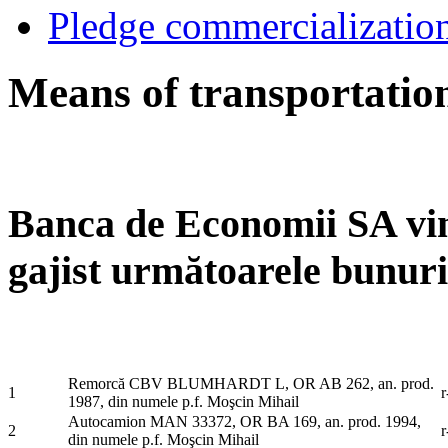
Pledge commercializatio
Means of transportatio
Banca de Economii SA vind
gajist
următoarele bunuri
Remorcă CBV BLUMHARDT L, OR AB 262, an. prod.
1
r
1987, din numele p.f. Moşcin Mihail
Autocamion MAN 33372, OR BA 169, an. prod. 1994,
2
r
din numele p.f. Moşcin Mihail